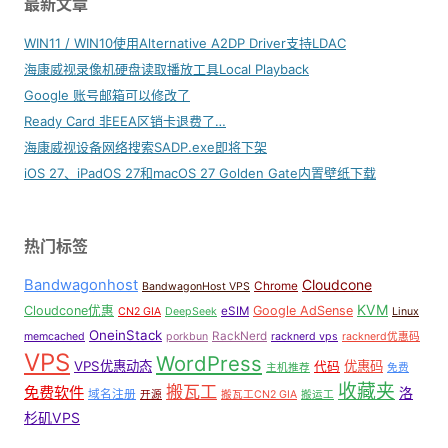
最新文章
WIN11 / WIN10使用Alternative A2DP Driver支持LDAC
海康威视录像机硬盘读取播放工具Local Playback
Google 账号邮箱可以修改了
Ready Card 非EEA区销卡退费了…
海康威视设备网络搜索SADP.exe即将下架
iOS 27、iPadOS 27和macOS 27 Golden Gate内置壁纸下载
热门标签
Bandwagonhost
Cloudcone
Chrome
BandwagonHost VPS
KVM
Cloudcone优惠
Google AdSense
eSIM
CN2 GIA
DeepSeek
Linux
OneinStack
RackNerd
memcached
porkbun
racknerd vps
racknerd优惠码
VPS
WordPress
VPS优惠动态
优惠码
代码
主机推荐
免费
收藏夹
搬瓦工
免费软件
洛
域名注册
开源
搬瓦工CN2 GIA
搬运工
杉矶VPS