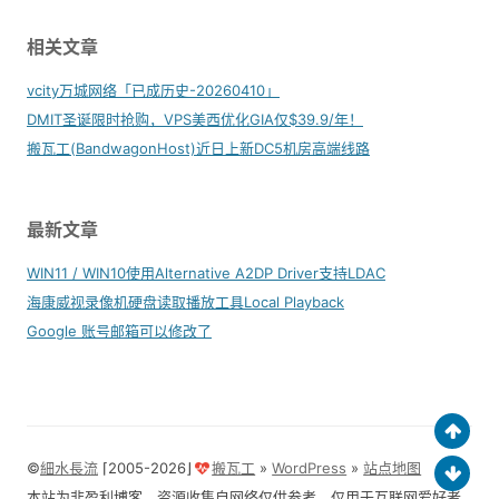
相关文章
vcity万城网络「已成历史-20260410」
DMIT圣诞限时抢购，VPS美西优化GIA仅$39.9/年！
搬瓦工(BandwagonHost)近日上新DC5机房高端线路
最新文章
WIN11 / WIN10使用Alternative A2DP Driver支持LDAC
海康威视录像机硬盘读取播放工具Local Playback
Google 账号邮箱可以修改了
©
細水長流
⌈2005-2026⌋
搬瓦工
»
WordPress
»
站点地图
本站为非盈利博客，资源收集自网络仅供参考，仅用于互联网爱好者