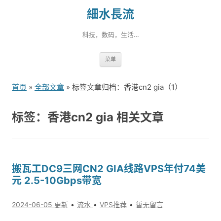
細水長流
科技，数码，生活…
跳
菜单
转
到
首页
»
全部文章
» 标签文章归档：香港cn2 gia（1）
内
容
标签：香港cn2 gia 相关文章
搬瓦工DC9三网CN2 GIA线路VPS年付74美
元 2.5-10Gbps带宽
2024-06-05 更新
流水
VPS推荐
暂无留言