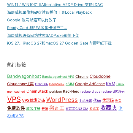
WIN11 / WIN10使用Alternative A2DP Driver支持LDAC
海康威视录像机硬盘读取播放工具Local Playback
Google 账号邮箱可以修改了
Ready Card 非EEA区销卡退费了…
海康威视设备网络搜索SADP.exe即将下架
iOS 27、iPadOS 27和macOS 27 Golden Gate内置壁纸下载
热门标签
Bandwagonhost
Cloudcone
Chrome
BandwagonHost VPS
KVM
Cloudcone优惠
Google AdSense
eSIM
CN2 GIA
DeepSeek
Linux
OneinStack
RackNerd
memcached
porkbun
racknerd vps
racknerd优惠码
VPS
WordPress
VPS优惠动态
优惠码
代码
主机推荐
免费
收藏夹
搬瓦工
免费软件
洛
域名注册
开源
搬瓦工CN2 GIA
搬运工
杉矶VPS