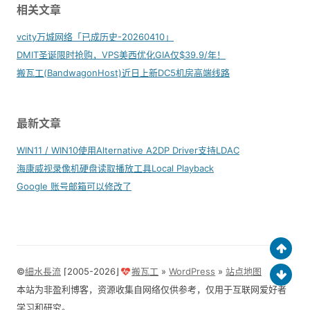
相关文章
vcity万城网络「已成历史-20260410」
DMIT圣诞限时抢购，VPS美西优化GIA仅$39.9/年！
搬瓦工(BandwagonHost)近日上新DC5机房高端线路
最新文章
WIN11 / WIN10使用Alternative A2DP Driver支持LDAC
海康威视录像机硬盘读取播放工具Local Playback
Google 账号邮箱可以修改了
©
細水長流
⌈2005-2026⌋
搬瓦工
»
WordPress
»
站点地图
本站为非盈利博客，资源收集自网络仅供参考，仅用于互联网爱好者
学习和研究。