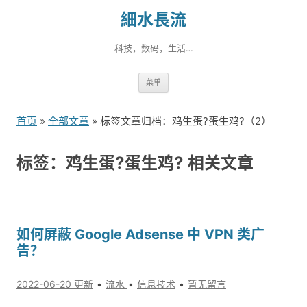
細水長流
科技，数码，生活…
跳
菜单
转
到
首页
»
全部文章
» 标签文章归档：鸡生蛋?蛋生鸡?（2）
内
容
标签：鸡生蛋?蛋生鸡? 相关文章
如何屏蔽 Google Adsense 中 VPN 类广
告？
2022-06-20 更新
流水
信息技术
暂无留言