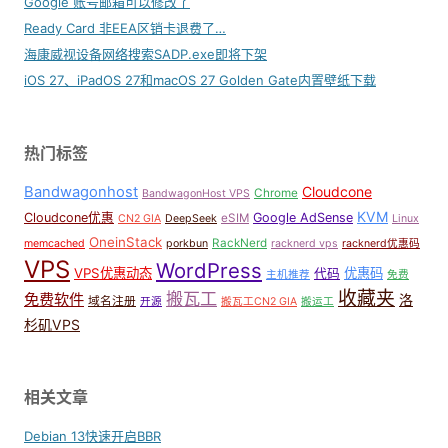
Google 账号邮箱可以修改了
Ready Card 非EEA区销卡退费了…
海康威视设备网络搜索SADP.exe即将下架
iOS 27、iPadOS 27和macOS 27 Golden Gate内置壁纸下载
热门标签
Bandwagonhost
Cloudcone
Chrome
BandwagonHost VPS
KVM
Cloudcone优惠
Google AdSense
eSIM
CN2 GIA
DeepSeek
Linux
OneinStack
RackNerd
memcached
porkbun
racknerd vps
racknerd优惠码
VPS
WordPress
VPS优惠动态
优惠码
代码
主机推荐
免费
收藏夹
搬瓦工
免费软件
洛
域名注册
开源
搬瓦工CN2 GIA
搬运工
杉矶VPS
相关文章
Debian 13快速开启BBR