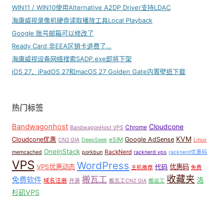
WIN11 / WIN10使用Alternative A2DP Driver支持LDAC
海康威视录像机硬盘读取播放工具Local Playback
Google 账号邮箱可以修改了
Ready Card 非EEA区销卡退费了…
海康威视设备网络搜索SADP.exe即将下架
iOS 27、iPadOS 27和macOS 27 Golden Gate内置壁纸下载
热门标签
Bandwagonhost
Cloudcone
Chrome
BandwagonHost VPS
KVM
Cloudcone优惠
Google AdSense
eSIM
CN2 GIA
DeepSeek
Linux
OneinStack
RackNerd
memcached
porkbun
racknerd vps
racknerd优惠码
VPS
WordPress
VPS优惠动态
优惠码
代码
主机推荐
免费
收藏夹
搬瓦工
免费软件
洛
域名注册
开源
搬瓦工CN2 GIA
搬运工
杉矶VPS