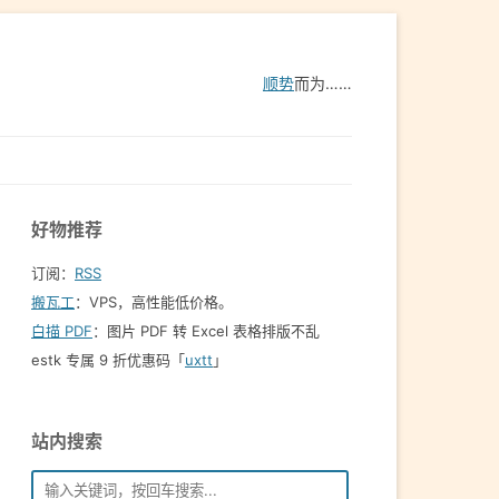
顺势
而为……
好物推荐
订阅：
RSS
搬瓦工
：VPS，高性能低价格。️
白描 PDF
：图片 PDF 转 Excel 表格排版不乱
estk 专属 9 折优惠码「
uxtt
」
站内搜索