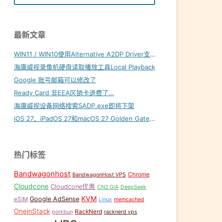
最新文章
WIN11 / WIN10使用Alternative A2DP Driver支持LDAC
海康威视录像机硬盘读取播放工具Local Playback
,
代码 56
,
无线网卡
Google 账号邮箱可以修改了
Ready Card 非EEA区销卡退费了…
海康威视设备网络搜索SADP.exe即将下架
iOS 27、iPadOS 27和macOS 27 Golden Gate内置壁纸下载
热门标签
Bandwagonhost
Chrome
BandwagonHost VPS
Cloudcone
Cloudcone优惠
CN2 GIA
DeepSeek
KVM
Google AdSense
eSIM
Linux
memcached
OneinStack
RackNerd
porkbun
racknerd vps