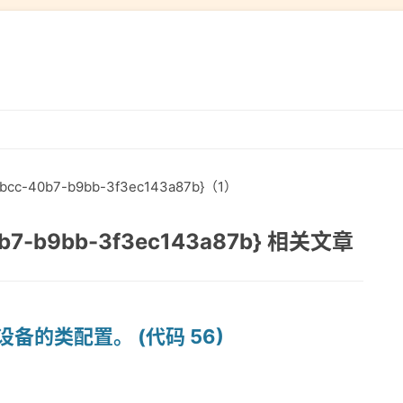
跳
转
到
c-40b7-b9bb-3f3ec143a87b}（1）
内
容
b7-b9bb-3f3ec143a87b} 相关文章
设备的类配置。 (代码 56)