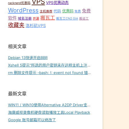
VPS
VPS优惠动态
racknerd优惠码
WordPress
免费
优惠码
代码
主机推荐
免费
搬瓦工
软件
域名注册
开源
搬瓦工CN2 GIA
搬运工
收藏夹
洛杉矶VPS
相关文章
Debian 13快速开启BBR
Xshell 5提示"所选的用户密钥未在远程主机上注册"
rm 删除文件提示 -bash: !: event not found 错误怎么解决？
最新文章
WIN11 / WIN10使用Alternative A2DP Driver支持LDAC
海康威视录像机硬盘读取播放工具Local Playback
Google 账号邮箱可以修改了