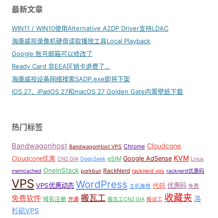
最新文章
WIN11 / WIN10使用Alternative A2DP Driver支持LDAC
海康威视录像机硬盘读取播放工具Local Playback
Google 账号邮箱可以修改了
Ready Card 非EEA区销卡退费了…
海康威视设备网络搜索SADP.exe即将下架
iOS 27、iPadOS 27和macOS 27 Golden Gate内置壁纸下载
热门标签
Bandwagonhost
Cloudcone
Chrome
BandwagonHost VPS
KVM
Cloudcone优惠
Google AdSense
eSIM
CN2 GIA
DeepSeek
Linux
OneinStack
RackNerd
memcached
porkbun
racknerd vps
racknerd优惠码
VPS
WordPress
VPS优惠动态
优惠码
代码
主机推荐
免费
收藏夹
搬瓦工
免费软件
洛
域名注册
开源
搬瓦工CN2 GIA
搬运工
杉矶VPS