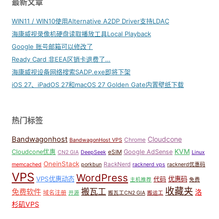
最新文章
WIN11 / WIN10使用Alternative A2DP Driver支持LDAC
海康威视录像机硬盘读取播放工具Local Playback
Google 账号邮箱可以修改了
Ready Card 非EEA区销卡退费了…
海康威视设备网络搜索SADP.exe即将下架
iOS 27、iPadOS 27和macOS 27 Golden Gate内置壁纸下载
热门标签
Bandwagonhost
Cloudcone
Chrome
BandwagonHost VPS
KVM
Cloudcone优惠
Google AdSense
eSIM
CN2 GIA
DeepSeek
Linux
OneinStack
RackNerd
memcached
porkbun
racknerd vps
racknerd优惠码
VPS
WordPress
VPS优惠动态
优惠码
代码
主机推荐
免费
收藏夹
搬瓦工
免费软件
洛
域名注册
开源
搬瓦工CN2 GIA
搬运工
杉矶VPS