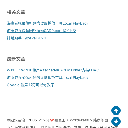
相关文章
海康威视录像机硬盘读取播放工具Local Playback
海康威视设备网络搜索SADP.exe即将下架
排版助手 TypePal 4.2.1
最新文章
WIN11 / WIN10使用Alternative A2DP Driver支持LDAC
海康威视录像机硬盘读取播放工具Local Playback
Google 账号邮箱可以修改了
©
細水長流
⌈2005-2026⌋
搬瓦工
»
WordPress
»
站点地图
本站为非盈利博客，资源收集自网络仅供参考，仅用于互联网爱好者