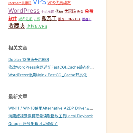
VPS
VPS优惠动态
racknerd优惠码
WordPress
免费
优惠码
代码
主机推荐
免费
搬瓦工
软件
域名注册
开源
搬瓦工CN2 GIA
搬运工
收藏夹
洛杉矶VPS
相关文章
Debian 13快速开启BBR
修改WordPress主题适配FastCGI_Cache静态化缓存
WordPress使用Nginx FastCGI_Cache静态化缓存加速
最新文章
WIN11 / WIN10使用Alternative A2DP Driver支持LDAC
海康威视录像机硬盘读取播放工具Local Playback
Google 账号邮箱可以修改了