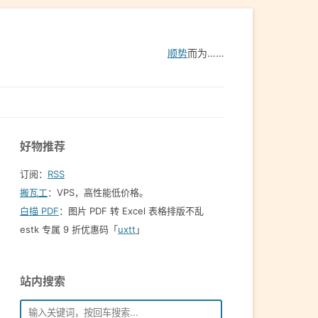
顺势
而为……
好物推荐
订阅：
RSS
搬瓦工
：VPS，高性能低价格。️
白描 PDF
：图片 PDF 转 Excel 表格排版不乱
estk 专属 9 折优惠码「
uxtt
」
站内搜索