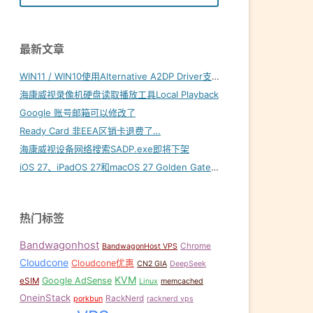
最新文章
WIN11 / WIN10使用Alternative A2DP Driver支持LDAC
海康威视录像机硬盘读取播放工具Local Playback
Google 账号邮箱可以修改了
Ready Card 非EEA区销卡退费了…
海康威视设备网络搜索SADP.exe即将下架
iOS 27、iPadOS 27和macOS 27 Golden Gate内置壁纸下载
热门标签
Bandwagonhost
Chrome
BandwagonHost VPS
Cloudcone
Cloudcone优惠
CN2 GIA
DeepSeek
KVM
Google AdSense
eSIM
Linux
memcached
OneinStack
RackNerd
porkbun
racknerd vps