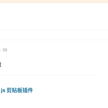
跳
转
到
n（1）
内
容
章
 的 js 剪贴板插件