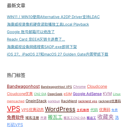
最新文章
WIN11 / WIN10使用Alternative A2DP Driver支持LDAC
海康威视录像机硬盘读取播放工具Local Playback
Google 账号邮箱可以修改了
Ready Card 非EEA区销卡退费了…
海康威视设备网络搜索SADP.exe即将下架
iOS 27、iPadOS 27和macOS 27 Golden Gate内置壁纸下载
热门标签
Bandwagonhost
Cloudcone
Chrome
BandwagonHost VPS
KVM
Cloudcone优惠
Google AdSense
eSIM
CN2 GIA
DeepSeek
Linux
OneinStack
RackNerd
memcached
porkbun
racknerd vps
racknerd优惠码
VPS
WordPress
VPS优惠动态
优惠码
代码
主机推荐
免费
收藏夹
搬瓦工
免费软件
洛
域名注册
开源
搬瓦工CN2 GIA
搬运工
杉矶VPS