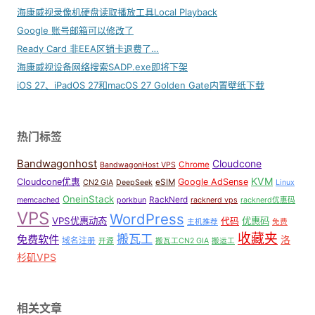
海康威视录像机硬盘读取播放工具Local Playback
Google 账号邮箱可以修改了
Ready Card 非EEA区销卡退费了…
海康威视设备网络搜索SADP.exe即将下架
iOS 27、iPadOS 27和macOS 27 Golden Gate内置壁纸下载
热门标签
Bandwagonhost
Cloudcone
Chrome
BandwagonHost VPS
KVM
Cloudcone优惠
Google AdSense
eSIM
CN2 GIA
DeepSeek
Linux
OneinStack
RackNerd
memcached
porkbun
racknerd vps
racknerd优惠码
VPS
WordPress
VPS优惠动态
优惠码
代码
主机推荐
免费
收藏夹
搬瓦工
免费软件
洛
域名注册
开源
搬瓦工CN2 GIA
搬运工
杉矶VPS
相关文章