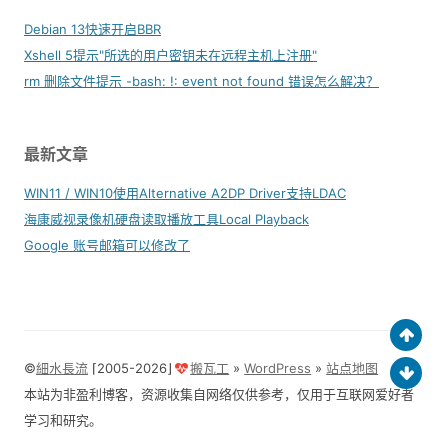
Debian 13快速开启BBR
Xshell 5提示"所选的用户密钥未在远程主机上注册"
rm 删除文件提示 -bash: !: event not found 错误怎么解决？
最新文章
WIN11 / WIN10使用Alternative A2DP Driver支持LDAC
海康威视录像机硬盘读取播放工具Local Playback
Google 账号邮箱可以修改了
©
細水長流
⌈2005-2026⌋
搬瓦工
»
WordPress
»
站点地图
本站为非盈利博客，资源收集自网络仅供参考，仅用于互联网爱好者
学习和研究。