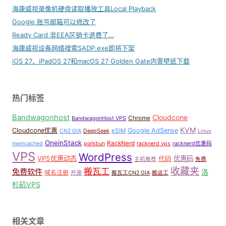
海康威视录像机硬盘读取播放工具Local Playback
Google 账号邮箱可以修改了
Ready Card 非EEA区销卡退费了…
海康威视设备网络搜索SADP.exe即将下架
iOS 27、iPadOS 27和macOS 27 Golden Gate内置壁纸下载
热门标签
Bandwagonhost
Cloudcone
Chrome
BandwagonHost VPS
KVM
Cloudcone优惠
Google AdSense
eSIM
CN2 GIA
DeepSeek
Linux
OneinStack
RackNerd
memcached
porkbun
racknerd vps
racknerd优惠码
VPS
WordPress
VPS优惠动态
优惠码
代码
主机推荐
免费
收藏夹
搬瓦工
免费软件
洛
域名注册
开源
搬瓦工CN2 GIA
搬运工
杉矶VPS
相关文章