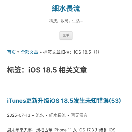
細水長流
科技，数码，生活…
跳
菜单
转
到
首页
»
全部文章
» 标签文章归档：iOS 18.5（1）
内
容
标签：iOS 18.5 相关文章
iTunes更新升级iOS 18.5发生未知错误(53)
2025-07-13
流水
細水長流
暂无留言
周末闲来无事，想把古董 iPhone 11 从 iOS 17.3 升级到 iOS