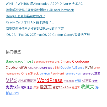
WIN11 / WIN10使用Alternative A2DP Driver支持LDAC
海康威视录像机硬盘读取播放工具Local Playback
Google 账号邮箱可以修改了
Ready Card 非EEA区销卡退费了…
海康威视设备网络搜索SADP.exe即将下架
iOS 27、iPadOS 27和macOS 27 Golden Gate内置壁纸下载
热门标签
Bandwagonhost
Cloudcone
Chrome
BandwagonHost VPS
KVM
Cloudcone优惠
Google AdSense
eSIM
CN2 GIA
DeepSeek
Linux
OneinStack
RackNerd
memcached
porkbun
racknerd vps
racknerd优惠码
VPS
WordPress
VPS优惠动态
优惠码
代码
主机推荐
免费
收藏夹
搬瓦工
免费软件
洛
域名注册
开源
搬瓦工CN2 GIA
搬运工
杉矶VPS