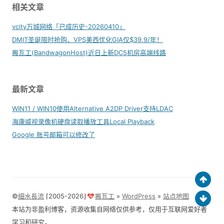
相关文章
vcity万城网络「已成历史-20260410」
DMIT圣诞限时抢购，VPS美西优化GIA仅$39.9/年！
搬瓦工(BandwagonHost)近日上新DC5机房高端线路
最新文章
WIN11 / WIN10使用Alternative A2DP Driver支持LDAC
海康威视录像机硬盘读取播放工具Local Playback
Google 账号邮箱可以修改了
©
細水長流
⌈2005-2026⌋
搬瓦工
»
WordPress
»
站点地图
本站为非盈利博客，资源收集自网络仅供参考，仅用于互联网爱好者
学习和研究。