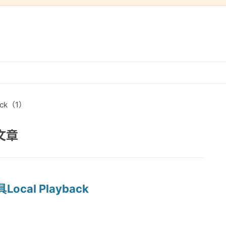
跳
转
到
ack（1）
内
容
关文章
al Playback