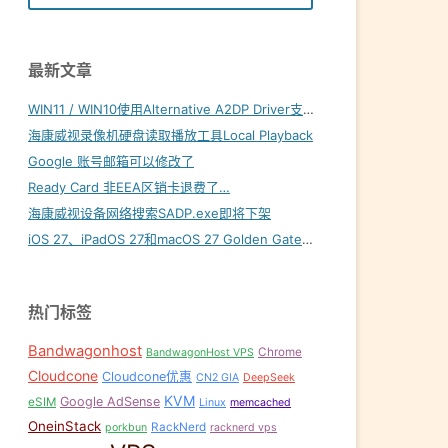
最新文章
WIN11 / WIN10使用Alternative A2DP Driver支持LDAC
海康威视录像机硬盘读取播放工具Local Playback
Google 账号邮箱可以修改了
Ready Card 非EEA区销卡退费了…
海康威视设备网络搜索SADP.exe即将下架
iOS 27、iPadOS 27和macOS 27 Golden Gate内置壁纸下载
热门标签
Bandwagonhost
Chrome
BandwagonHost VPS
Cloudcone
Cloudcone优惠
CN2 GIA
DeepSeek
KVM
Google AdSense
eSIM
Linux
memcached
OneinStack
RackNerd
porkbun
racknerd vps