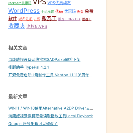
VPS
VPS优惠动态
racknerd优惠码
WordPress
免费
优惠码
代码
主机推荐
免费
搬瓦工
软件
域名注册
开源
搬瓦工CN2 GIA
搬运工
收藏夹
洛杉矶VPS
相关文章
海康威视设备网络搜索SADP.exe即将下架
排版助手 TypePal 4.2.1
开源免费启动U盘制作工具 Ventoy 1.1.11(6周年纪念版)
最新文章
WIN11 / WIN10使用Alternative A2DP Driver支持LDAC
海康威视录像机硬盘读取播放工具Local Playback
Google 账号邮箱可以修改了