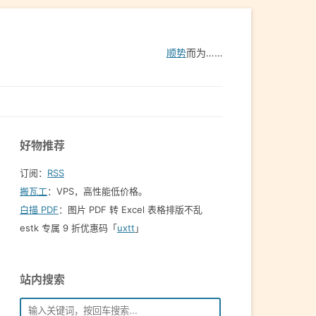
顺势
而为……
好物推荐
订阅：
RSS
搬瓦工
：VPS，高性能低价格。️
白描 PDF
：图片 PDF 转 Excel 表格排版不乱
estk 专属 9 折优惠码「
uxtt
」
站内搜索