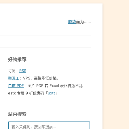
顺势
而为……
好物推荐
订阅：
RSS
搬瓦工
：VPS，高性能低价格。️
白描 PDF
：图片 PDF 转 Excel 表格排版不乱
estk 专属 9 折优惠码「
uxtt
」
站内搜索