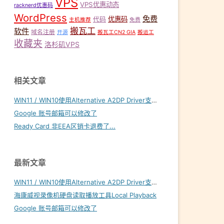
VPS
VPS优惠动态
racknerd优惠码
WordPress
免费
优惠码
代码
主机推荐
免费
搬瓦工
软件
域名注册
开源
搬瓦工CN2 GIA
搬运工
收藏夹
洛杉矶VPS
相关文章
WIN11 / WIN10使用Alternative A2DP Driver支持LDAC
Google 账号邮箱可以修改了
Ready Card 非EEA区销卡退费了...
最新文章
WIN11 / WIN10使用Alternative A2DP Driver支持LDAC
海康威视录像机硬盘读取播放工具Local Playback
Google 账号邮箱可以修改了