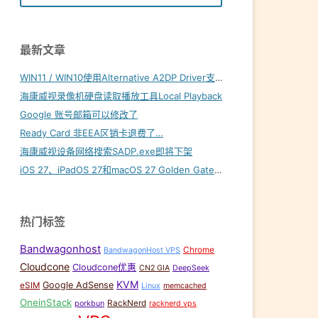
最新文章
WIN11 / WIN10使用Alternative A2DP Driver支持LDAC
海康威视录像机硬盘读取播放工具Local Playback
Google 账号邮箱可以修改了
Ready Card 非EEA区销卡退费了…
海康威视设备网络搜索SADP.exe即将下架
iOS 27、iPadOS 27和macOS 27 Golden Gate内置壁纸下载
热门标签
Bandwagonhost
Chrome
BandwagonHost VPS
Cloudcone
Cloudcone优惠
CN2 GIA
DeepSeek
KVM
Google AdSense
eSIM
Linux
memcached
OneinStack
RackNerd
porkbun
racknerd vps