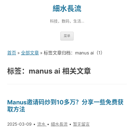
細水長流
科技，数码，生活…
跳
菜单
转
到
首页
»
全部文章
» 标签文章归档：manus ai（1）
内
容
标签：manus ai 相关文章
Manus邀请码炒到10多万？分享一些免费获
取方法
2025-03-09
流水
細水長流
暂无留言