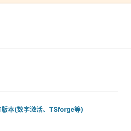
跳
转
到
内
容
有版本(数字激活、TSforge等)