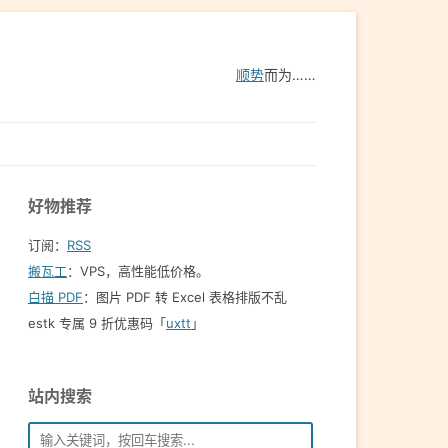
顺势
而为……
好物推荐
订阅：
RSS
搬瓦工
：VPS，高性能低价格。️
白描 PDF
：图片 PDF 转 Excel 表格排版不乱
estk 专属 9 折优惠码「
uxtt
」
站内搜索