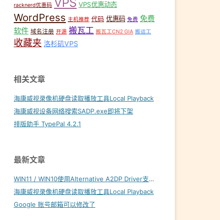
VPS
VPS优惠动态
racknerd优惠码
WordPress
免费
优惠码
代码
主机推荐
免费
搬瓦工
软件
域名注册
开源
搬瓦工CN2 GIA
搬运工
收藏夹
洛杉矶VPS
相关文章
海康威视录像机硬盘读取播放工具Local Playback
海康威视设备网络搜索SADP.exe即将下架
排版助手 TypePal 4.2.1
最新文章
WIN11 / WIN10使用Alternative A2DP Driver支持LDAC
海康威视录像机硬盘读取播放工具Local Playback
Google 账号邮箱可以修改了