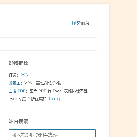
顺势
而为……
好物推荐
订阅：
RSS
搬瓦工
：VPS，高性能低价格。️
白描 PDF
：图片 PDF 转 Excel 表格排版不乱
estk 专属 9 折优惠码「
uxtt
」
站内搜索