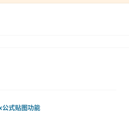
跳
转
到
内
容
atex公式贴图功能