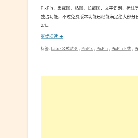
PixPin，集截图、贴图、长截图、文字识别、标
独占功能，不过免费版本功能已经能满足绝大部分日常使用需求
2.1…
继续阅读 →
标签:
Latex公式贴图
,
PinPix
,
PixPin
,
PixPin下载
,
P