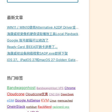
最新文章
WIN11 / WIN10使用Alternative A2DP Driver支持LDAC
海康威视录像机硬盘读取播放工具Local Playback
Google 账号邮箱可以修改了
Ready Card 非EEA区销卡退费了…
海康威视设备网络搜索SADP.exe即将下架
iOS 27、iPadOS 27和macOS 27 Golden Gate内置壁纸下载
热门标签
Bandwagonhost
Chrome
BandwagonHost VPS
Cloudcone
Cloudcone优惠
CN2 GIA
DeepSeek
KVM
Google AdSense
eSIM
Linux
memcached
OneinStack
RackNerd
porkbun
racknerd vps