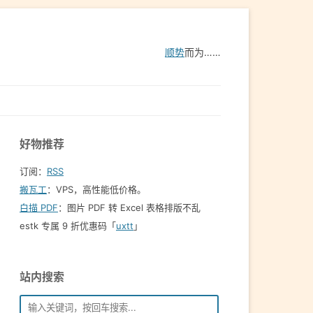
顺势
而为……
好物推荐
订阅：
RSS
搬瓦工
：VPS，高性能低价格。️
白描 PDF
：图片 PDF 转 Excel 表格排版不乱
estk 专属 9 折优惠码「
uxtt
」
站内搜索