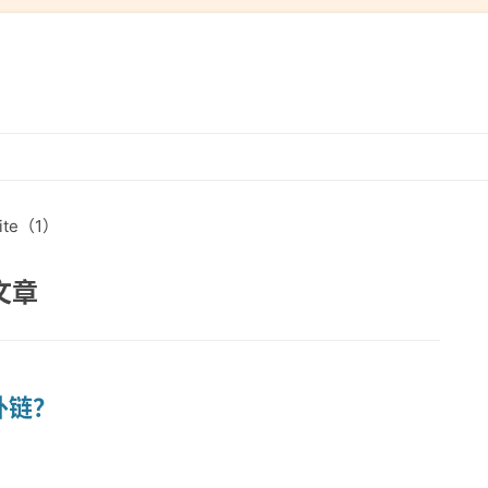
跳
转
到
ite（1）
内
容
关文章
等外链？