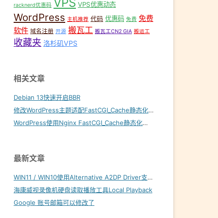
VPS
VPS优惠动态
racknerd优惠码
WordPress
免费
优惠码
代码
主机推荐
免费
搬瓦工
软件
域名注册
开源
搬瓦工CN2 GIA
搬运工
收藏夹
洛杉矶VPS
相关文章
Debian 13快速开启BBR
修改WordPress主题适配FastCGI_Cache静态化缓存
WordPress使用Nginx FastCGI_Cache静态化缓存加速
最新文章
WIN11 / WIN10使用Alternative A2DP Driver支持LDAC
海康威视录像机硬盘读取播放工具Local Playback
Google 账号邮箱可以修改了