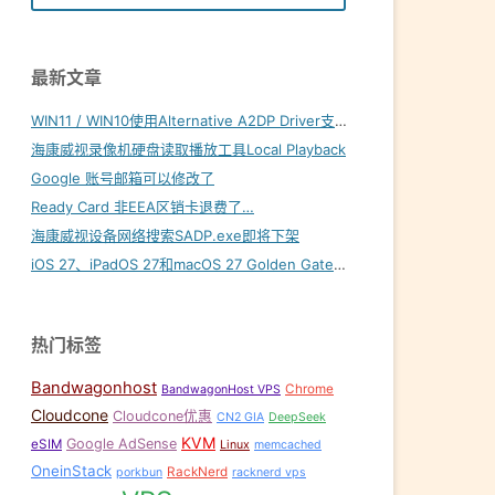
最新文章
WIN11 / WIN10使用Alternative A2DP Driver支持LDAC
海康威视录像机硬盘读取播放工具Local Playback
Google 账号邮箱可以修改了
Ready Card 非EEA区销卡退费了…
海康威视设备网络搜索SADP.exe即将下架
iOS 27、iPadOS 27和macOS 27 Golden Gate内置壁纸下载
热门标签
Bandwagonhost
Chrome
BandwagonHost VPS
Cloudcone
Cloudcone优惠
CN2 GIA
DeepSeek
KVM
Google AdSense
eSIM
Linux
memcached
OneinStack
RackNerd
porkbun
racknerd vps