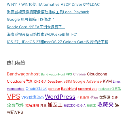
WIN11 / WIN10使用Alternative A2DP Driver支持LDAC
海康威视录像机硬盘读取播放工具Local Playback
Google 账号邮箱可以修改了
Ready Card 非EEA区销卡退费了…
海康威视设备网络搜索SADP.exe即将下架
iOS 27、iPadOS 27和macOS 27 Golden Gate内置壁纸下载
热门标签
Bandwagonhost
Cloudcone
Chrome
BandwagonHost VPS
KVM
Cloudcone优惠
Google AdSense
eSIM
CN2 GIA
DeepSeek
Linux
OneinStack
RackNerd
memcached
porkbun
racknerd vps
racknerd优惠码
VPS
WordPress
VPS优惠动态
优惠码
代码
主机推荐
免费
收藏夹
搬瓦工
免费软件
洛
域名注册
开源
搬瓦工CN2 GIA
搬运工
杉矶VPS