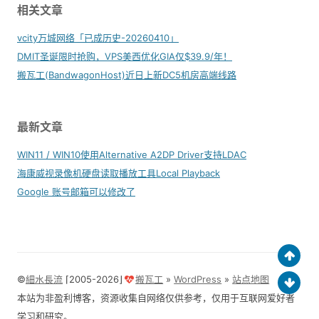
相关文章
vcity万城网络「已成历史-20260410」
DMIT圣诞限时抢购，VPS美西优化GIA仅$39.9/年！
搬瓦工(BandwagonHost)近日上新DC5机房高端线路
最新文章
WIN11 / WIN10使用Alternative A2DP Driver支持LDAC
海康威视录像机硬盘读取播放工具Local Playback
Google 账号邮箱可以修改了
©
細水長流
⌈2005-2026⌋
搬瓦工
»
WordPress
»
站点地图
本站为非盈利博客，资源收集自网络仅供参考，仅用于互联网爱好者
学习和研究。