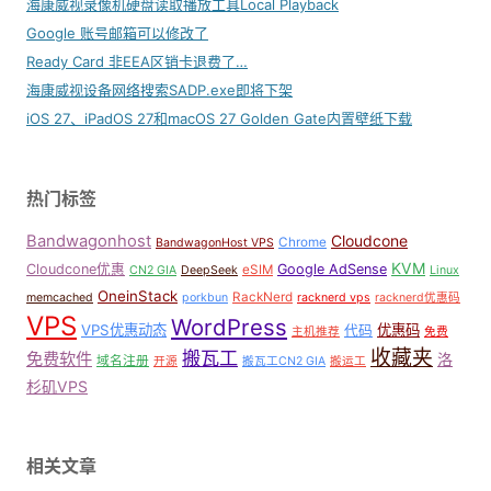
海康威视录像机硬盘读取播放工具Local Playback
Google 账号邮箱可以修改了
Ready Card 非EEA区销卡退费了…
海康威视设备网络搜索SADP.exe即将下架
iOS 27、iPadOS 27和macOS 27 Golden Gate内置壁纸下载
热门标签
Bandwagonhost
Cloudcone
Chrome
BandwagonHost VPS
KVM
Cloudcone优惠
Google AdSense
eSIM
CN2 GIA
DeepSeek
Linux
OneinStack
RackNerd
memcached
porkbun
racknerd vps
racknerd优惠码
VPS
WordPress
VPS优惠动态
优惠码
代码
主机推荐
免费
收藏夹
搬瓦工
免费软件
洛
域名注册
开源
搬瓦工CN2 GIA
搬运工
杉矶VPS
相关文章