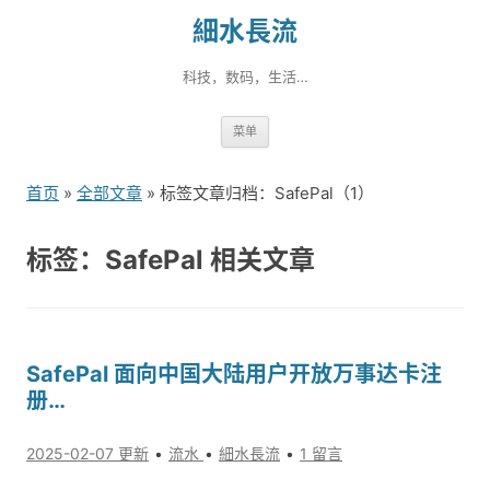
細水長流
科技，数码，生活…
跳
菜单
转
到
首页
»
全部文章
» 标签文章归档：SafePal（1）
内
容
标签：SafePal 相关文章
SafePal 面向中国大陆用户开放万事达卡注
册…
2025-02-07 更新
流水
細水長流
1 留言