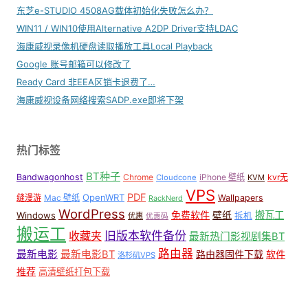
东芝e-STUDIO 4508AG载体初始化失败怎么办？
WIN11 / WIN10使用Alternative A2DP Driver支持LDAC
海康威视录像机硬盘读取播放工具Local Playback
Google 账号邮箱可以修改了
Ready Card 非EEA区销卡退费了…
海康威视设备网络搜索SADP.exe即将下架
热门标签
BT种子
Bandwagonhost
Chrome
iPhone 壁纸
kvr无
Cloudcone
KVM
VPS
PDF
OpenWRT
缝漫游
Mac 壁纸
Wallpapers
RackNerd
WordPress
免费软件
壁纸
搬瓦工
Windows
拆机
优惠
优惠码
搬运工
收藏夹
旧版本软件备份
最新热门影视剧集BT
路由器
最新电影
最新电影BT
路由器固件下载
软件
洛杉矶VPS
推荐
高清壁纸打包下载