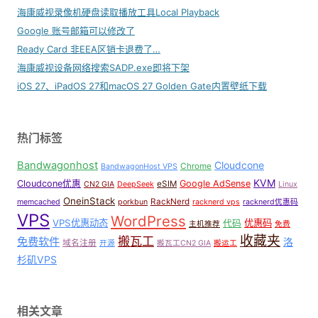
海康威视录像机硬盘读取播放工具Local Playback
Google 账号邮箱可以修改了
Ready Card 非EEA区销卡退费了…
海康威视设备网络搜索SADP.exe即将下架
iOS 27、iPadOS 27和macOS 27 Golden Gate内置壁纸下载
热门标签
Bandwagonhost
Cloudcone
Chrome
BandwagonHost VPS
KVM
Cloudcone优惠
Google AdSense
eSIM
CN2 GIA
DeepSeek
Linux
OneinStack
RackNerd
memcached
porkbun
racknerd vps
racknerd优惠码
VPS
WordPress
VPS优惠动态
优惠码
代码
主机推荐
免费
收藏夹
搬瓦工
免费软件
洛
域名注册
开源
搬瓦工CN2 GIA
搬运工
杉矶VPS
相关文章