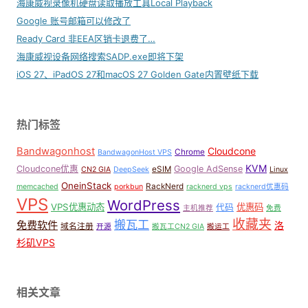
海康威视录像机硬盘读取播放工具Local Playback
Google 账号邮箱可以修改了
Ready Card 非EEA区销卡退费了…
海康威视设备网络搜索SADP.exe即将下架
iOS 27、iPadOS 27和macOS 27 Golden Gate内置壁纸下载
热门标签
Bandwagonhost
Cloudcone
Chrome
BandwagonHost VPS
KVM
Cloudcone优惠
Google AdSense
eSIM
CN2 GIA
DeepSeek
Linux
OneinStack
RackNerd
memcached
porkbun
racknerd vps
racknerd优惠码
VPS
WordPress
VPS优惠动态
优惠码
代码
主机推荐
免费
收藏夹
搬瓦工
免费软件
洛
域名注册
开源
搬瓦工CN2 GIA
搬运工
杉矶VPS
相关文章