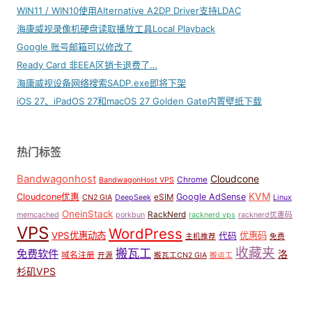
WIN11 / WIN10使用Alternative A2DP Driver支持LDAC
海康威视录像机硬盘读取播放工具Local Playback
Google 账号邮箱可以修改了
Ready Card 非EEA区销卡退费了…
海康威视设备网络搜索SADP.exe即将下架
iOS 27、iPadOS 27和macOS 27 Golden Gate内置壁纸下载
热门标签
Bandwagonhost
Cloudcone
Chrome
BandwagonHost VPS
KVM
Cloudcone优惠
Google AdSense
eSIM
CN2 GIA
DeepSeek
Linux
OneinStack
RackNerd
memcached
porkbun
racknerd vps
racknerd优惠码
VPS
WordPress
VPS优惠动态
优惠码
代码
主机推荐
免费
收藏夹
搬瓦工
免费软件
洛
域名注册
开源
搬瓦工CN2 GIA
搬运工
杉矶VPS