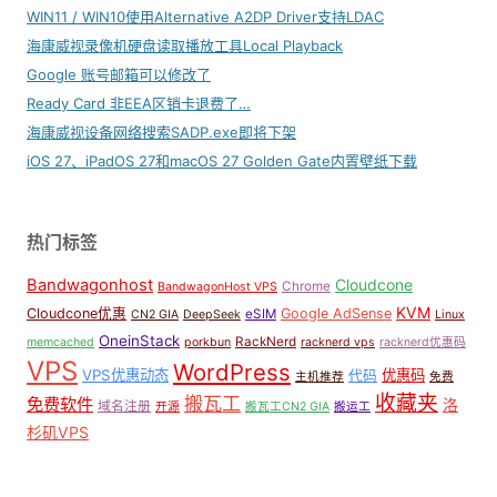
WIN11 / WIN10使用Alternative A2DP Driver支持LDAC
海康威视录像机硬盘读取播放工具Local Playback
Google 账号邮箱可以修改了
Ready Card 非EEA区销卡退费了…
海康威视设备网络搜索SADP.exe即将下架
iOS 27、iPadOS 27和macOS 27 Golden Gate内置壁纸下载
热门标签
Bandwagonhost
Cloudcone
Chrome
BandwagonHost VPS
KVM
Cloudcone优惠
Google AdSense
eSIM
CN2 GIA
DeepSeek
Linux
OneinStack
RackNerd
memcached
porkbun
racknerd vps
racknerd优惠码
VPS
WordPress
VPS优惠动态
优惠码
代码
主机推荐
免费
收藏夹
搬瓦工
免费软件
洛
域名注册
开源
搬瓦工CN2 GIA
搬运工
杉矶VPS