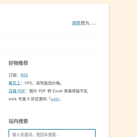
顺势
而为……
好物推荐
订阅：
RSS
搬瓦工
：VPS，高性能低价格。️
白描 PDF
：图片 PDF 转 Excel 表格排版不乱
estk 专属 9 折优惠码「
uxtt
」
站内搜索