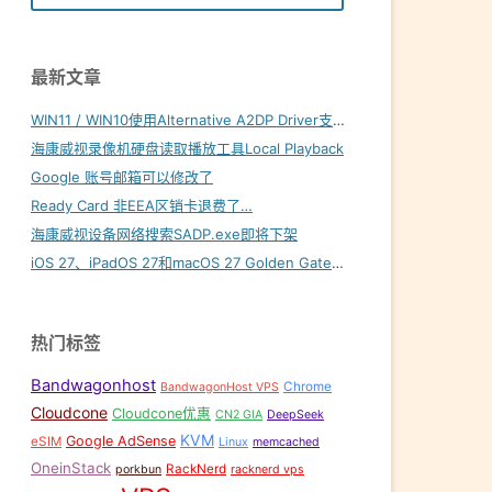
最新文章
WIN11 / WIN10使用Alternative A2DP Driver支持LDAC
海康威视录像机硬盘读取播放工具Local Playback
Google 账号邮箱可以修改了
Ready Card 非EEA区销卡退费了…
海康威视设备网络搜索SADP.exe即将下架
iOS 27、iPadOS 27和macOS 27 Golden Gate内置壁纸下载
热门标签
Bandwagonhost
Chrome
BandwagonHost VPS
Cloudcone
Cloudcone优惠
CN2 GIA
DeepSeek
KVM
Google AdSense
eSIM
Linux
memcached
OneinStack
RackNerd
porkbun
racknerd vps