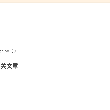
跳
转
到
chine（1）
内
容
 相关文章