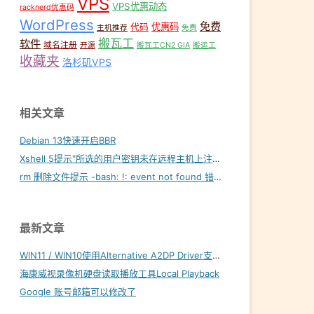
VPS
VPS优惠动态
racknerd优惠码
WordPress
免费
优惠码
代码
主机推荐
免费
搬瓦工
软件
域名注册
开源
搬瓦工CN2 GIA
搬运工
收藏夹
洛杉矶VPS
相关文章
Debian 13快速开启BBR
Xshell 5提示"所选的用户密钥未在远程主机上注册"
rm 删除文件提示 -bash: !: event not found 错误怎么解决？
最新文章
WIN11 / WIN10使用Alternative A2DP Driver支持LDAC
海康威视录像机硬盘读取播放工具Local Playback
Google 账号邮箱可以修改了