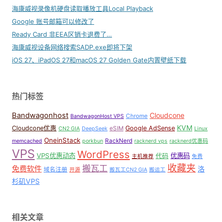
海康威视录像机硬盘读取播放工具Local Playback
Google 账号邮箱可以修改了
Ready Card 非EEA区销卡退费了…
海康威视设备网络搜索SADP.exe即将下架
iOS 27、iPadOS 27和macOS 27 Golden Gate内置壁纸下载
热门标签
Bandwagonhost
Cloudcone
Chrome
BandwagonHost VPS
KVM
Cloudcone优惠
Google AdSense
eSIM
CN2 GIA
DeepSeek
Linux
OneinStack
RackNerd
memcached
porkbun
racknerd vps
racknerd优惠码
VPS
WordPress
VPS优惠动态
优惠码
代码
主机推荐
免费
收藏夹
搬瓦工
免费软件
洛
域名注册
开源
搬瓦工CN2 GIA
搬运工
杉矶VPS
相关文章