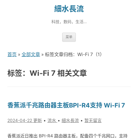
細水長流
科技，数码，生活…
跳
菜单
转
到
首页
»
全部文章
» 标签文章归档：Wi-Fi 7（1）
内
容
标签：Wi-Fi 7 相关文章
香蕉派千兆路由器主板BPI-R4支持 Wi-Fi 7
2024-04-22 更新
流水
細水長流
暂无留言
香蕉派近日推出 BPI-R4 路由器主板，配备四个千兆网口，支持