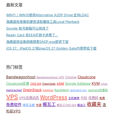
最新文章
WIN11 / WIN10使用Alternative A2DP Driver支持LDAC
海康威视录像机硬盘读取播放工具Local Playback
Google 账号邮箱可以修改了
Ready Card 非EEA区销卡退费了…
海康威视设备网络搜索SADP.exe即将下架
iOS 27、iPadOS 27和macOS 27 Golden Gate内置壁纸下载
热门标签
Bandwagonhost
Cloudcone
Chrome
BandwagonHost VPS
KVM
Cloudcone优惠
Google AdSense
eSIM
CN2 GIA
DeepSeek
Linux
OneinStack
RackNerd
memcached
porkbun
racknerd vps
racknerd优惠码
VPS
WordPress
VPS优惠动态
优惠码
代码
主机推荐
免费
收藏夹
搬瓦工
免费软件
洛
域名注册
开源
搬瓦工CN2 GIA
搬运工
杉矶VPS