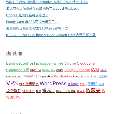
WIN11 / WIN10使用Alternative A2DP Driver支持LDAC
海康威视录像机硬盘读取播放工具Local Playback
Google 账号邮箱可以修改了
Ready Card 非EEA区销卡退费了…
海康威视设备网络搜索SADP.exe即将下架
iOS 27、iPadOS 27和macOS 27 Golden Gate内置壁纸下载
热门标签
Bandwagonhost
Cloudcone
Chrome
BandwagonHost VPS
KVM
Cloudcone优惠
Google AdSense
eSIM
CN2 GIA
DeepSeek
Linux
OneinStack
RackNerd
memcached
porkbun
racknerd vps
racknerd优惠码
VPS
WordPress
VPS优惠动态
优惠码
代码
主机推荐
免费
收藏夹
搬瓦工
免费软件
洛
域名注册
开源
搬瓦工CN2 GIA
搬运工
杉矶VPS