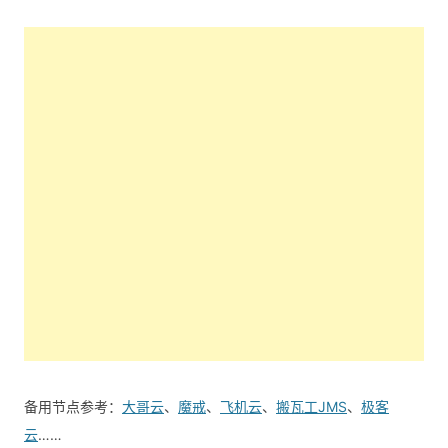
备用节点参考：
大哥云
、
魔戒
、
飞机云
、
搬瓦工JMS
、
极客
云
……