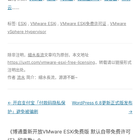
云
……
标签:
ESXi
,
VMware ESXi
,
VMware ESXi免费许可证
,
VMware
vSphere Hypervisor
除非注明，
細水長流
文章均为原创，本文地址
https://uxtt.com/vmware-esxi-free-licensing
，转载请以链接形式
注明出处。
作者
流水
简介：細水長流，源源不斷~
Post
←
开启支付宝「付款码隐私保
WordPress 6.8更新正式版发布
navigation
护」避免被骗刷
→
《博通重新开放VMware ESXi免费版 默认自带免费许可