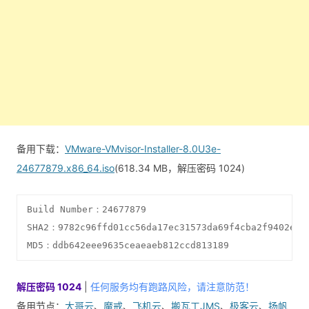
备用下载：
VMware-VMvisor-Installer-8.0U3e-
24677879.x86_64.iso
(618.34 MB，解压密码 1024)
Build Number：24677879

SHA2：9782c96ffd01cc56da17ec31573da69f4cba2f9402e67c
MD5：ddb642eee9635ceaeaeb812ccd813189
解压密码 1024
|
任何服务均有跑路风险，请注意防范！
备用节点：
大哥云
、
魔戒
、
飞机云
、
搬瓦工JMS
、
极客云
、
扬帆