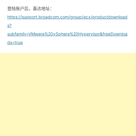
登陆账户后，直达地址：
https://support.broadcom.com/group/ecx/productdownload
s?
subfamily=VMware%20vSphere%20Hypervisor&freeDownloa
ds=true