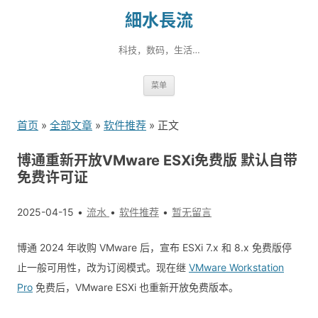
細水長流
科技，数码，生活…
跳
菜单
转
到
首页
»
全部文章
»
软件推荐
» 正文
内
容
博通重新开放VMware ESXi免费版 默认自带
免费许可证
2025-04-15
流水
软件推荐
暂无留言
博通 2024 年收购 VMware 后，宣布 ESXi 7.x 和 8.x 免费版停
止一般可用性，改为订阅模式。现在继
VMware Workstation
Pro
免费后，VMware ESXi 也重新开放免费版本。