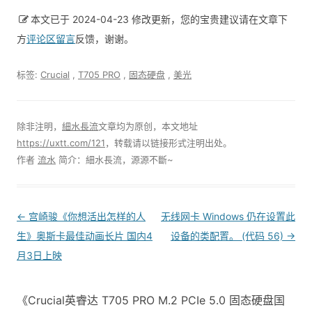
本文已于 2024-04-23 修改更新，您的宝贵建议请在文章下
方
评论区留言
反馈，谢谢。
标签:
Crucial
,
T705 PRO
,
固态硬盘
,
美光
除非注明，
細水長流
文章均为原创，本文地址
https://uxtt.com/121
，转载请以链接形式注明出处。
作者
流水
简介：細水長流，源源不斷~
Post
←
宫崎骏《你想活出怎样的人
无线网卡 Windows 仍在设置此
navigation
生》奥斯卡最佳动画长片 国内4
设备的类配置。 (代码 56)
→
月3日上映
《Crucial英睿达 T705 PRO M.2 PCIe 5.0 固态硬盘国