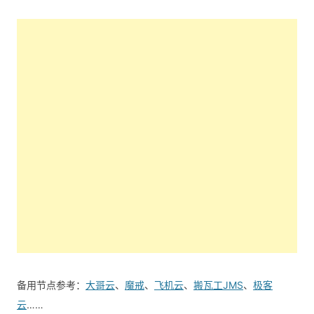
备用节点参考：
大哥云
、
魔戒
、
飞机云
、
搬瓦工JMS
、
极客
云
……