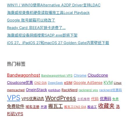
WIN11 / WIN10使用Alternative A2DP Driver支持LDAC
海康威视录像机硬盘读取播放工具Local Playback
Google 账号邮箱可以修改了
Ready Card 非EEA区销卡退费了…
海康威视设备网络搜索SADP.exe即将下架
iOS 27、iPadOS 27和macOS 27 Golden Gate内置壁纸下载
热门标签
Bandwagonhost
Cloudcone
Chrome
BandwagonHost VPS
KVM
Cloudcone优惠
Google AdSense
eSIM
CN2 GIA
DeepSeek
Linux
OneinStack
RackNerd
memcached
porkbun
racknerd vps
racknerd优惠码
VPS
WordPress
VPS优惠动态
优惠码
代码
主机推荐
免费
收藏夹
搬瓦工
免费软件
洛
域名注册
开源
搬瓦工CN2 GIA
搬运工
杉矶VPS