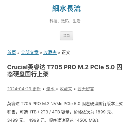
細水長流
科技，数码，生活…
跳
菜单
转
到
首页
»
全部文章
»
收藏夹
» 正文
内
容
Crucial英睿达 T705 PRO M.2 PCIe 5.0 固
态硬盘国行上架
2024-04-23 更新
流水
收藏夹
暂无留言
英睿达 T705 PRO M.2 NVMe PCIe 5.0 固态硬盘国行版本上架
销售，可选 1TB / 2TB / 4TB 容量，价格依次为 1899 元、
3499 元、 4999 元，顺序读速高达 14500 MB/s 。