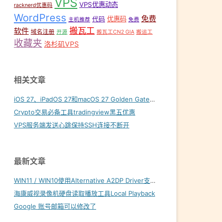
VPS
VPS优惠动态
racknerd优惠码
WordPress
免费
优惠码
代码
主机推荐
免费
搬瓦工
软件
域名注册
开源
搬瓦工CN2 GIA
搬运工
收藏夹
洛杉矶VPS
相关文章
iOS 27、iPadOS 27和macOS 27 Golden Gate内置壁纸下载
Crypto交易必备工具tradingview黑五优惠
VPS服务端发送心跳保持SSH连接不断开
最新文章
WIN11 / WIN10使用Alternative A2DP Driver支持LDAC
海康威视录像机硬盘读取播放工具Local Playback
Google 账号邮箱可以修改了