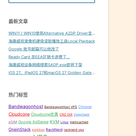
最新文章
WIN11 / WIN10使用Alternative A2DP Driver支持LDAC
海康威视录像机硬盘读取播放工具Local Playback
Google 账号邮箱可以修改了
Ready Card 非EEA区销卡退费了…
海康威视设备网络搜索SADP.exe即将下架
iOS 27、iPadOS 27和macOS 27 Golden Gate内置壁纸下载
热门标签
Bandwagonhost
Chrome
BandwagonHost VPS
Cloudcone
Cloudcone优惠
CN2 GIA
DeepSeek
KVM
Google AdSense
eSIM
Linux
memcached
OneinStack
RackNerd
porkbun
racknerd vps