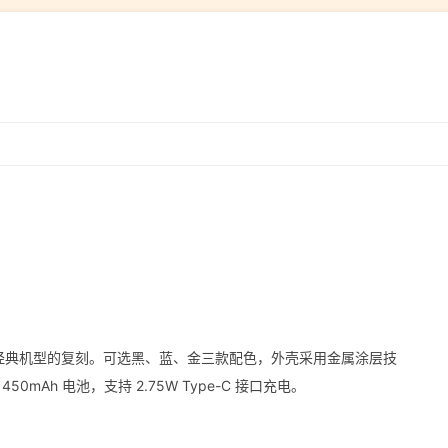
跳
转
到
内
容
9 年经典机型的复刻。可选黑、蓝、金三款配色，外壳采用金属涂层技
50mAh 电池，支持 2.75W Type-C 接口充电。