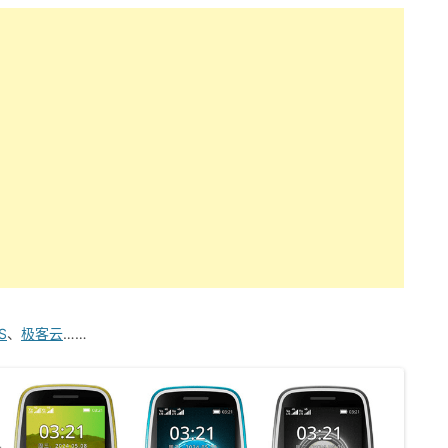
S
、
极客云
……