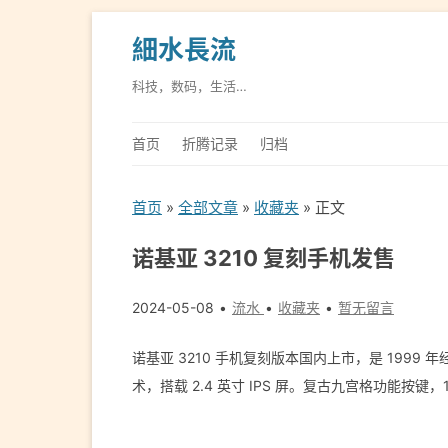
細水長流
科技，数码，生活…
首页
折腾记录
归档
首页
»
全部文章
»
收藏夹
» 正文
诺基亚 3210 复刻手机发售
2024-05-08
流水
收藏夹
暂无留言
诺基亚 3210 手机复刻版本国内上市，是 199
术，搭载 2.4 英寸 IPS 屏。复古九宫格功能按键，14