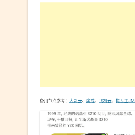
备用节点参考：
大哥云
、
魔戒
、
飞机云
、
搬瓦工JM