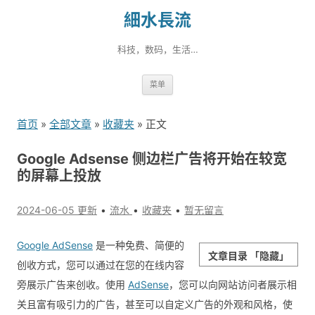
細水長流
科技，数码，生活…
跳
菜单
转
到
首页
»
全部文章
»
收藏夹
» 正文
内
容
Google Adsense 侧边栏广告将开始在较宽
的屏幕上投放
2024-06-05 更新
流水
收藏夹
暂无留言
Google AdSense
是一种免费、简便的
文章目录
「隐藏」
创收方式，您可以通过在您的在线内容
旁展示广告来创收。使用
AdSense
，您可以向网站访问者展示相
关且富有吸引力的广告，甚至可以自定义广告的外观和风格，使