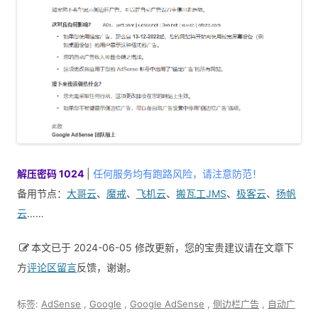
解压密码 1024
|
任何服务均有跑路风险，请注意防范！
备用节点：
大哥云
、
魔戒
、
飞机云
、
搬瓦工JMS
、
极客云
、
扬帆
云
……
本文已于 2024-06-05 修改更新，您的宝贵建议请在文章下
方
评论区留言
反馈，谢谢。
标签:
AdSense
,
Google
,
Google AdSense
,
侧边栏广告
,
自动广