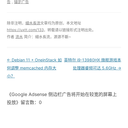
告
,
锚定广告
除非注明，
細水長流
文章均为原创，本文地址
https://uxtt.com/133
，转载请以链接形式注明出处。
作者
流水
简介：細水長流，源源不斷~
Post
←
Debian 11 + OneinStack 如
英特尔 i9-13980HX 旗舰游戏本
navigation
何调整 memcached 内存大
处理器睿频可达 5.6GHz
→
小？
《Google Adsense 侧边栏广告将开始在较宽的屏幕上
投放》留言数：0