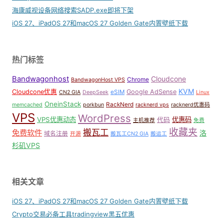
海康威视设备网络搜索SADP.exe即将下架
iOS 27、iPadOS 27和macOS 27 Golden Gate内置壁纸下载
热门标签
Bandwagonhost
Cloudcone
Chrome
BandwagonHost VPS
KVM
Cloudcone优惠
Google AdSense
eSIM
CN2 GIA
DeepSeek
Linux
OneinStack
RackNerd
memcached
porkbun
racknerd vps
racknerd优惠码
VPS
WordPress
VPS优惠动态
优惠码
代码
主机推荐
免费
收藏夹
搬瓦工
免费软件
洛
域名注册
开源
搬瓦工CN2 GIA
搬运工
杉矶VPS
相关文章
iOS 27、iPadOS 27和macOS 27 Golden Gate内置壁纸下载
Crypto交易必备工具tradingview黑五优惠