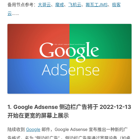
备用节点参考：
大哥云
、
魔戒
、
飞机云
、
搬瓦工JMS
、
极客
云
……
Google Adsense 侧边栏广告将于 2022-12-13
开始在更宽的屏幕上展示
陆续收到
Google
邮件，Google Adsense 宣布推出一种新的广
告格式，名为 “侧边栏广告” 。侧边栏广告是通过宽屏设备（如桌