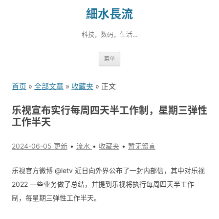
細水長流
科技，数码，生活…
跳
菜单
转
到
首页
»
全部文章
»
收藏夹
» 正文
内
容
乐视宣布实行每周四天半工作制，星期三弹性
工作半天
2024-06-05 更新
流水
收藏夹
暂无留言
乐视官方微博 @letv 近日向外界公布了一封内部信，其中对乐视
2022 一些业务做了总结，并提到乐视将执行每周四天半工作
制，每星期三弹性工作半天。