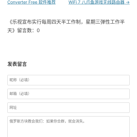
navigation
Converter Free 软件推荐
WiFi 7 八爪鱼游戏无线路由器
→
《乐视宣布实行每周四天半工作制，星期三弹性工作半
天》留言数：0
发表留言