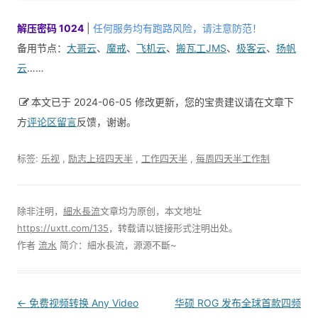
解压密码 1024
|
任何服务均有跑路风险，请注意防范！
备用节点：
大哥云
、
魔戒
、
飞机云
、
搬瓦工JMS
、
极客云
、
扬帆
云
……
本文已于 2024-06-05 修改更新，您的宝贵建议请在文章下
方
评论区留言
反馈，谢谢。
标签:
乐视
,
励志上班四天半
,
工作四天半
,
每周四天半工作制
除非注明，
細水長流
文章均为原创，本文地址
https://uxtt.com/135
，转载请以链接形式注明出处。
作者
流水
简介：細水長流，源源不斷~
Post
←
免费视频转换 Any Video
华硕 ROG 发布全球首款四频