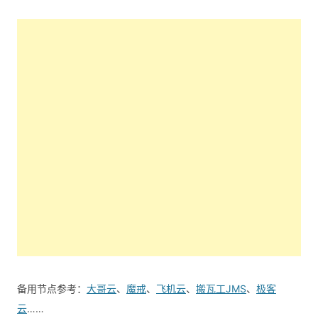
备用节点参考：
大哥云
、
魔戒
、
飞机云
、
搬瓦工JMS
、
极客
云
……