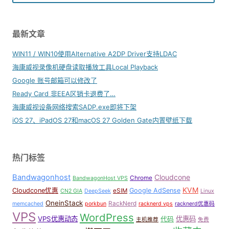
最新文章
WIN11 / WIN10使用Alternative A2DP Driver支持LDAC
海康威视录像机硬盘读取播放工具Local Playback
Google 账号邮箱可以修改了
Ready Card 非EEA区销卡退费了…
海康威视设备网络搜索SADP.exe即将下架
iOS 27、iPadOS 27和macOS 27 Golden Gate内置壁纸下载
热门标签
Bandwagonhost
Cloudcone
Chrome
BandwagonHost VPS
KVM
Cloudcone优惠
Google AdSense
eSIM
CN2 GIA
DeepSeek
Linux
OneinStack
RackNerd
memcached
porkbun
racknerd vps
racknerd优惠码
VPS
WordPress
VPS优惠动态
优惠码
代码
主机推荐
免费