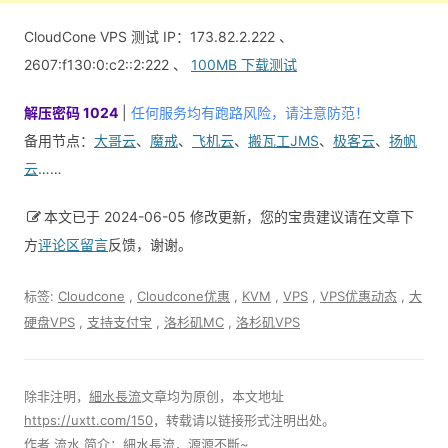
CloudCone VPS 测试 IP：173.82.2.222 、
2607:f130:0:c2::2:222 、
100MB 下载测试
解压密码 1024
|
任何服务均有跑路风险，请注意防范！
备用节点：
大哥云
、
魔戒
、
飞机云
、
搬瓦工JMS
、
极客云
、
扬帆
云
……
本文已于 2024-06-05 修改更新，您的宝贵建议请在文章下
方
评论区留言
反馈，谢谢。
标签:
Cloudcone
,
Cloudcone优惠
,
KVM
,
VPS
,
VPS优惠动态
,
大
硬盘VPS
,
支持支付宝
,
洛杉矶MC
,
洛杉矶VPS
除非注明，
細水長流
文章均为原创，本文地址
https://uxtt.com/150
，转载请以链接形式注明出处。
作者
流水
简介：細水長流，源源不斷~