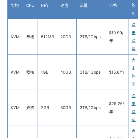
架构
CPU
内存
硬盘
流量
价格
购
买
点
$10.99/
击
KVM
单核
512MB
20GB
2TB/1Gbps
年
购
买
点
击
KVM
双核
1GB
40GB
3TB/1Gbps
$16.8/年
购
买
点
$29.26/
击
KVM
双核
2GB
80GB
3TB/1Gbps
年
购
买
点