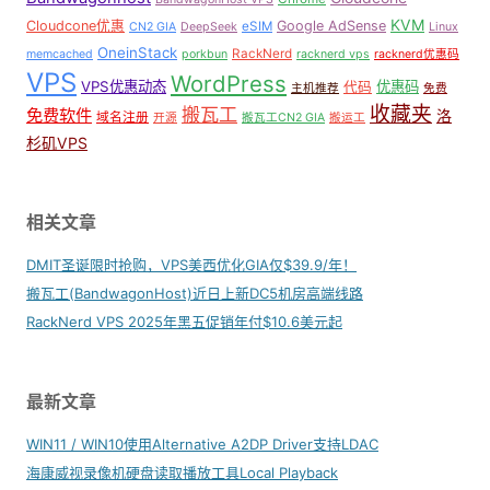
KVM
Cloudcone优惠
Google AdSense
eSIM
CN2 GIA
DeepSeek
Linux
OneinStack
RackNerd
memcached
porkbun
racknerd vps
racknerd优惠码
VPS
WordPress
VPS优惠动态
优惠码
代码
主机推荐
免费
收藏夹
搬瓦工
免费软件
洛
域名注册
开源
搬瓦工CN2 GIA
搬运工
杉矶VPS
相关文章
DMIT圣诞限时抢购，VPS美西优化GIA仅$39.9/年！
搬瓦工(BandwagonHost)近日上新DC5机房高端线路
RackNerd VPS 2025年黑五促销年付$10.6美元起
最新文章
WIN11 / WIN10使用Alternative A2DP Driver支持LDAC
海康威视录像机硬盘读取播放工具Local Playback