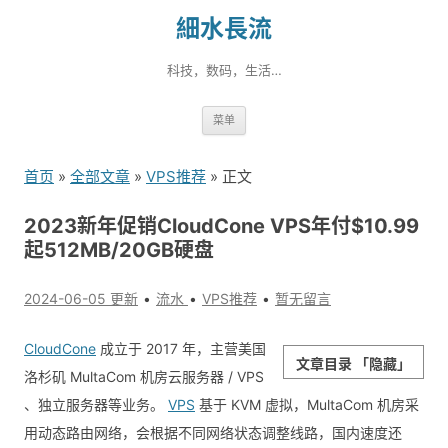
細水長流
科技，数码，生活…
跳
菜单
转
到
首页
»
全部文章
»
VPS推荐
» 正文
内
容
2023新年促销CloudCone VPS年付$10.99
起512MB/20GB硬盘
2024-06-05 更新
流水
VPS推荐
暂无留言
CloudCone
成立于 2017 年，主营美国
文章目录
「隐藏」
洛杉矶 Mul­ta­Com 机房云服务器 / VPS
、独立服务器等业务。
VPS
基于 KVM 虚拟，Mul­ta­Com 机房采
用动态路由网络，会根据不同网络状态调整线路，国内速度还