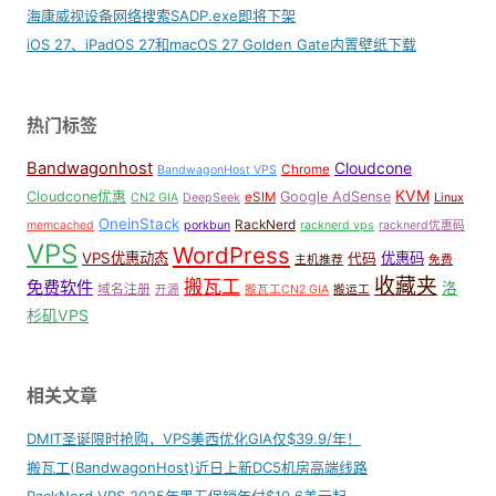
海康威视设备网络搜索SADP.exe即将下架
iOS 27、iPadOS 27和macOS 27 Golden Gate内置壁纸下载
热门标签
Bandwagonhost
Cloudcone
Chrome
BandwagonHost VPS
KVM
Cloudcone优惠
Google AdSense
eSIM
CN2 GIA
DeepSeek
Linux
OneinStack
RackNerd
memcached
porkbun
racknerd vps
racknerd优惠码
VPS
WordPress
VPS优惠动态
优惠码
代码
主机推荐
免费
收藏夹
搬瓦工
免费软件
洛
域名注册
开源
搬瓦工CN2 GIA
搬运工
杉矶VPS
相关文章
DMIT圣诞限时抢购，VPS美西优化GIA仅$39.9/年！
搬瓦工(BandwagonHost)近日上新DC5机房高端线路
RackNerd VPS 2025年黑五促销年付$10.6美元起