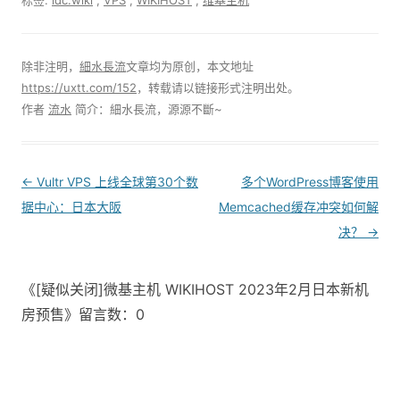
除非注明，
細水長流
文章均为原创，本文地址
https://uxtt.com/152
，转载请以链接形式注明出处。
作者
流水
简介：細水長流，源源不斷~
Post
←
Vultr VPS 上线全球第30个数
多个WordPress博客使用
navigation
据中心：日本大阪
Memcached缓存冲突如何解
决？
→
《[疑似关闭]微基主机 WIKIHOST 2023年2月日本新机
房预售》留言数：0