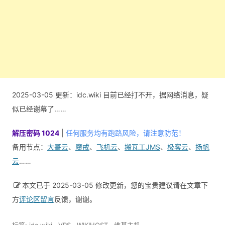
2025-03-05 更新：idc.wiki 目前已经打不开，据网络消息，疑
似已经谢幕了……
解压密码 1024
|
任何服务均有跑路风险，请注意防范！
备用节点：
大哥云
、
魔戒
、
飞机云
、
搬瓦工JMS
、
极客云
、
扬帆
云
……
本文已于 2025-03-05 修改更新，您的宝贵建议请在文章下
方
评论区留言
反馈，谢谢。
标签:
idc.wiki
,
VPS
,
WIKIHOST
,
维基主机