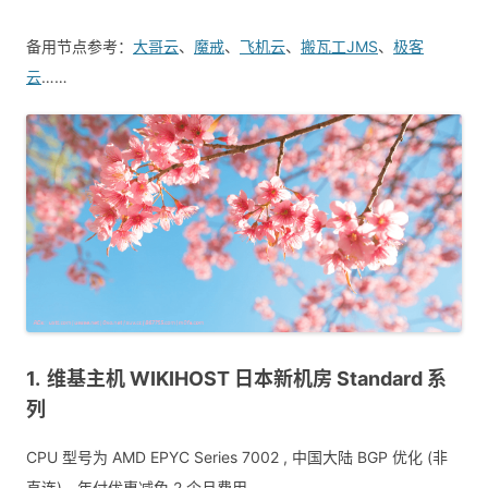
备用节点参考：
大哥云
、
魔戒
、
飞机云
、
搬瓦工JMS
、
极客
云
……
维基主机 WIKIHOST 日本新机房 Standard 系
列
CPU 型号为 AMD EPYC Series 7002 , 中国大陆 BGP 优化 (非
直连)，年付优惠减免 2 个月费用。