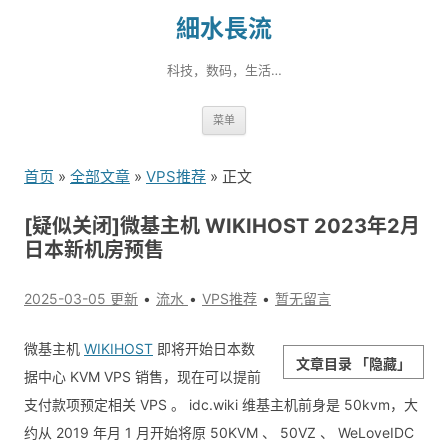
細水長流
科技，数码，生活…
跳
菜单
转
到
首页
»
全部文章
»
VPS推荐
» 正文
内
容
[疑似关闭]微基主机 WIKIHOST 2023年2月
日本新机房预售
2025-03-05 更新
流水
VPS推荐
暂无留言
微基主机
WIKIHOST
即将开始日本数
文章目录
「隐藏」
据中心 KVM VPS 销售，现在可以提前
支付款项预定相关 VPS 。 idc.wiki 维基主机前身是 50kvm，大
约从 2019 年月 1 月开始将原 50KVM 、 50VZ 、 WeLoveIDC