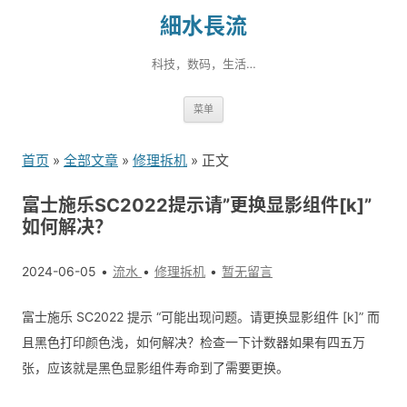
細水長流
科技，数码，生活…
跳
菜单
转
到
首页
»
全部文章
»
修理拆机
» 正文
内
容
富士施乐SC2022提示请”更换显影组件[k]”
如何解决？
2024-06-05
流水
修理拆机
暂无留言
富士施乐 SC2022 提示 “可能出现问题。请更换显影组件 [k]” 而
且黑色打印颜色浅，如何解决？检查一下计数器如果有四五万
张，应该就是黑色显影组件寿命到了需要更换。