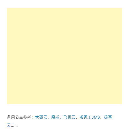
备用节点参考：
大哥云
、
魔戒
、
飞机云
、
搬瓦工JMS
、
极客
云
……