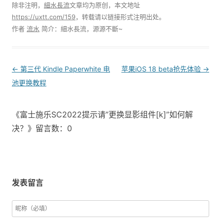
除非注明，
細水長流
文章均为原创，本文地址
https://uxtt.com/159
，转载请以链接形式注明出处。
作者
流水
简介：細水長流，源源不斷~
Post
←
第三代 Kindle Paperwhite 电
苹果iOS 18 beta抢先体验
→
navigation
池更换教程
《富士施乐SC2022提示请”更换显影组件[k]”如何解
决？》留言数：0
发表留言