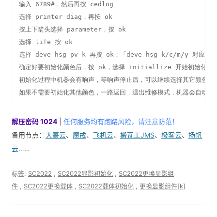
输入 6789#，然后再按 cedlog

选择 printer diag，再按 ok

按上下箭头选择 parameter，按 ok

选择 life 按 ok

选择 deve hsg pv k 再按 ok；「deve hsg k/c/m/y
确定好要初始化颜色后，按 ok，选择 initiallize 开始初始化

初始化过程中机器会有响声，等响声停止后，可以继续选择其它颜色初始
如果不需要初始化其他颜色，一路返回，退出维修模式，机器会自动重
解压密码 1024
|
任何服务均有跑路风险，请注意防范！
备用节点：
大哥云
、
魔戒
、
飞机云
、
搬瓦工JMS
、
极客云
、
扬帆
云
……
标签:
SC2022
,
SC2022显影初始化
,
SC2022更换显影组
件
,
SC2022更换载体
,
SC2022载体初始化
,
更换显影组件[k]