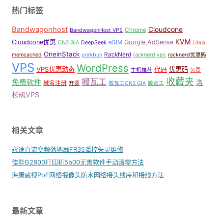
热门标签
Bandwagonhost
Cloudcone
Chrome
BandwagonHost VPS
KVM
Cloudcone优惠
Google AdSense
eSIM
CN2 GIA
DeepSeek
Linux
OneinStack
RackNerd
memcached
porkbun
racknerd vps
racknerd优惠码
VPS
WordPress
VPS优惠动态
优惠码
代码
主机推荐
免费
收藏夹
搬瓦工
免费软件
洛
域名注册
开源
搬瓦工CN2 GIA
搬运工
杉矶VPS
相关文章
永速直流变频落地扇FR35遥控失灵维修
佳能G2800打印机5b00无需软件手动清零方法
海康威视PoE网络摄像头防水网络接头线序和接线方法
最新文章