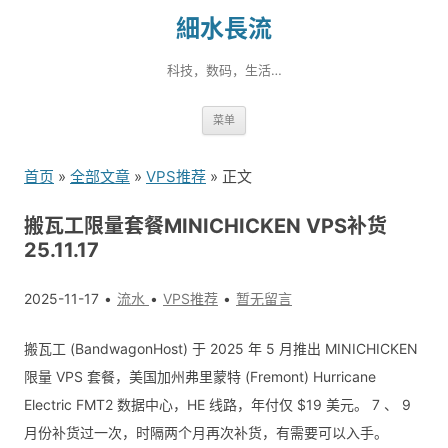
細水長流
科技，数码，生活…
跳
菜单
转
到
首页
»
全部文章
»
VPS推荐
» 正文
内
容
搬瓦工限量套餐MINICHICKEN VPS补货
25.11.17
2025-11-17
流水
VPS推荐
暂无留言
搬瓦工 (BandwagonHost) 于 2025 年 5 月推出 MINICHICKEN
限量 VPS 套餐，美国加州弗里蒙特 (Fremont) Hurricane
Electric FMT2 数据中心，HE 线路，年付仅 $19 美元。 7 、 9
月份补货过一次，时隔两个月再次补货，有需要可以入手。