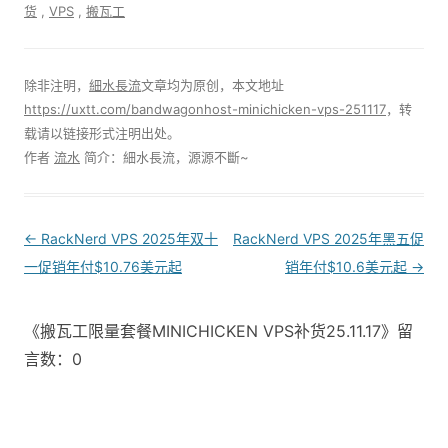
货
,
VPS
,
搬瓦工
除非注明，
細水長流
文章均为原创，本文地址
https://uxtt.com/bandwagonhost-minichicken-vps-251117
，转
载请以链接形式注明出处。
作者
流水
简介：細水長流，源源不斷~
Post
←
RackNerd VPS 2025年双十
RackNerd VPS 2025年黑五促
navigation
一促销年付$10.76美元起
销年付$10.6美元起
→
《搬瓦工限量套餐MINICHICKEN VPS补货25.11.17》留
言数：0