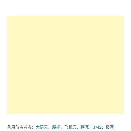
备用节点参考：
大哥云
、
魔戒
、
飞机云
、
搬瓦工JMS
、
极客