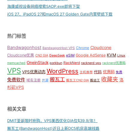
海康威视设备网络搜索SADP.exe即将下架
iOS 27、iPadOS 27和macOS 27 Golden Gate内置壁纸下载
热门标签
Bandwagonhost
Cloudcone
Chrome
BandwagonHost VPS
KVM
Cloudcone优惠
Google AdSense
eSIM
CN2 GIA
DeepSeek
Linux
OneinStack
RackNerd
memcached
porkbun
racknerd vps
racknerd优惠码
VPS
WordPress
VPS优惠动态
优惠码
代码
主机推荐
免费
收藏夹
搬瓦工
免费软件
洛
域名注册
开源
搬瓦工CN2 GIA
搬运工
杉矶VPS
相关文章
DMIT圣诞限时抢购，VPS美西优化GIA仅$39.9/年！
搬瓦工(BandwagonHost)近日上新DC5机房高端线路