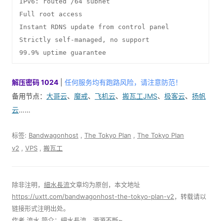
IPv6: routed /64 subnet

Full root access

Instant RDNS update from control panel

Strictly self-managed, no support

99.9% uptime guarantee
解压密码 1024
|
任何服务均有跑路风险，请注意防范！
备用节点：
大哥云
、
魔戒
、
飞机云
、
搬瓦工JMS
、
极客云
、
扬帆
云
……
标签:
Bandwagonhost
,
The Tokyo Plan
,
The Tokyo Plan
v2
,
VPS
,
搬瓦工
除非注明，
細水長流
文章均为原创，本文地址
https://uxtt.com/bandwagonhost-the-tokyo-plan-v2
，转载请以
链接形式注明出处。
作者
流水
简介：細水長流，源源不斷~