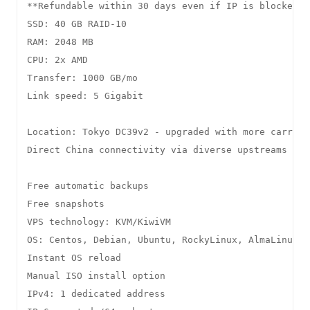
**Refundable within 30 days even if IP is blocked by
SSD: 40 GB RAID-10

RAM: 2048 MB

CPU: 2x AMD

Transfer: 1000 GB/mo

Link speed: 5 Gigabit

Location: Tokyo DC39v2 - upgraded with more carriers
Direct China connectivity via diverse upstreams (ble
Free automatic backups

Free snapshots

VPS technology: KVM/KiwiVM

OS: Centos, Debian, Ubuntu, RockyLinux, AlmaLinux

Instant OS reload

Manual ISO install option

IPv4: 1 dedicated address
