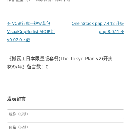
Post
←
VC运行库一键安装包
OneinStack php 7.4.12 升级
navigation
VisualCppRedist AIO更新
php 8.0.11
→
v0.92.0下载
《搬瓦工日本限量版套餐(The Tokyo Plan v2)开卖
$99/年》留言数：0
发表留言