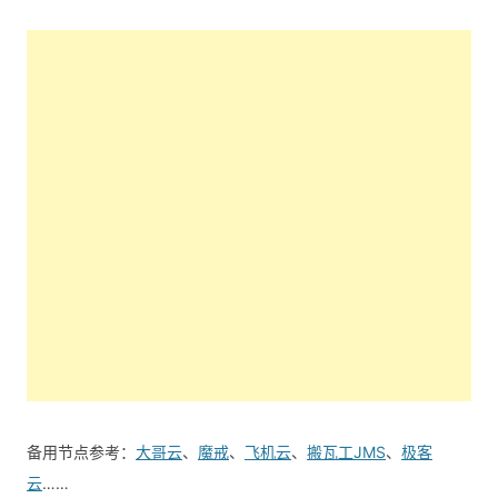
备用节点参考：
大哥云
、
魔戒
、
飞机云
、
搬瓦工JMS
、
极客
云
……