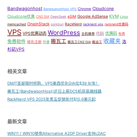
Bandwagonhost
Cloudcone
Chrome
BandwagonHost VPS
KVM
Cloudcone优惠
Google AdSense
eSIM
CN2 GIA
DeepSeek
Linux
OneinStack
RackNerd
memcached
porkbun
racknerd vps
racknerd优惠码
VPS
WordPress
VPS优惠动态
优惠码
代码
主机推荐
免费
收藏夹
搬瓦工
免费软件
洛
域名注册
开源
搬瓦工CN2 GIA
搬运工
杉矶VPS
相关文章
DMIT圣诞限时抢购，VPS美西优化GIA仅$39.9/年！
搬瓦工(BandwagonHost)近日上新DC5机房高端线路
RackNerd VPS 2025年黑五促销年付$10.6美元起
最新文章
WIN11 / WIN10使用Alternative A2DP Driver支持LDAC