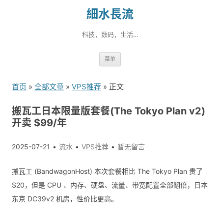
細水長流
科技，数码，生活…
跳
菜单
转
到
首页
»
全部文章
»
VPS推荐
» 正文
内
容
搬瓦工日本限量版套餐(The Tokyo Plan v2)
开卖 $99/年
2025-07-21
流水
VPS推荐
暂无留言
搬瓦工 (BandwagonHost) 本次套餐相比 The Tokyo Plan 贵了
$20，但是 CPU 、内存、硬盘、流量、带宽配置全部翻倍，日本
东京 DC39v2 机房，性价比更高。