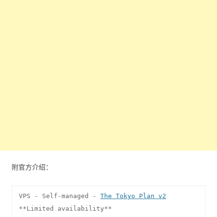
附官方介绍：
VPS - Self-managed - 
The Tokyo Plan v2
**Limited availability**
