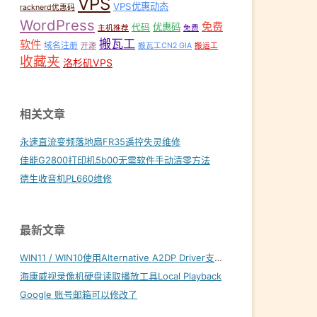
VPS
VPS优惠动态
racknerd优惠码
WordPress
免费
优惠码
代码
主机推荐
免费
搬瓦工
软件
域名注册
开源
搬瓦工CN2 GIA
搬运工
收藏夹
洛杉矶VPS
相关文章
永速直流变频落地扇FR35遥控失灵维修
佳能G2800打印机5b00无需软件手动清零方法
德生收音机PL660维修
最新文章
WIN11 / WIN10使用Alternative A2DP Driver支持LDAC
海康威视录像机硬盘读取播放工具Local Playback
Google 账号邮箱可以修改了