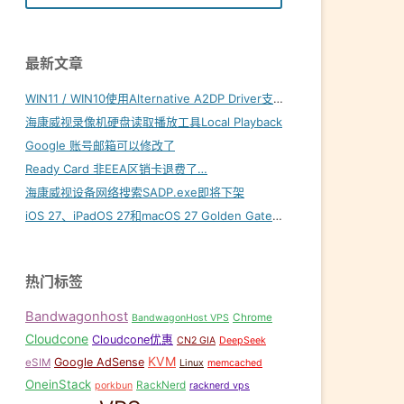
最新文章
WIN11 / WIN10使用Alternative A2DP Driver支持LDAC
海康威视录像机硬盘读取播放工具Local Playback
Google 账号邮箱可以修改了
Ready Card 非EEA区销卡退费了…
海康威视设备网络搜索SADP.exe即将下架
iOS 27、iPadOS 27和macOS 27 Golden Gate内置壁纸下载
热门标签
Bandwagonhost
Chrome
BandwagonHost VPS
Cloudcone
Cloudcone优惠
CN2 GIA
DeepSeek
KVM
Google AdSense
eSIM
Linux
memcached
OneinStack
RackNerd
porkbun
racknerd vps