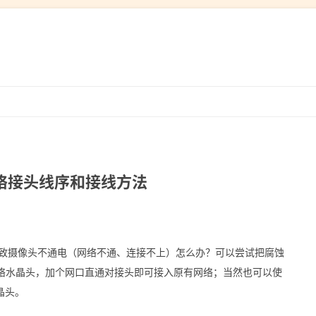
跳
转
到
内
容
络接头线序和接线方法
蚀导致摄像头不通电（网络不通、连接不上）怎么办？可以尝试把腐蚀
上网络水晶头，加个网口直通对接头即可接入原有网络；当然也可以使
晶头。