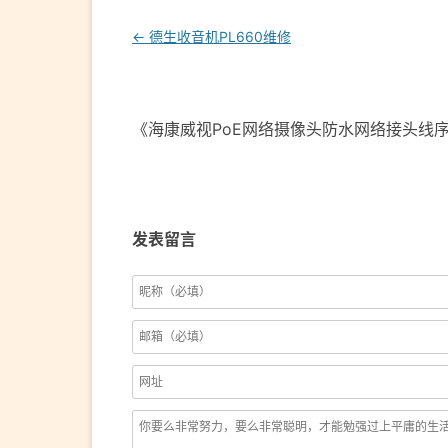
Post
←
德生收音机PL660维修
navigation
《海康威视PoE网络摄像头防水网络接头线
发表留言