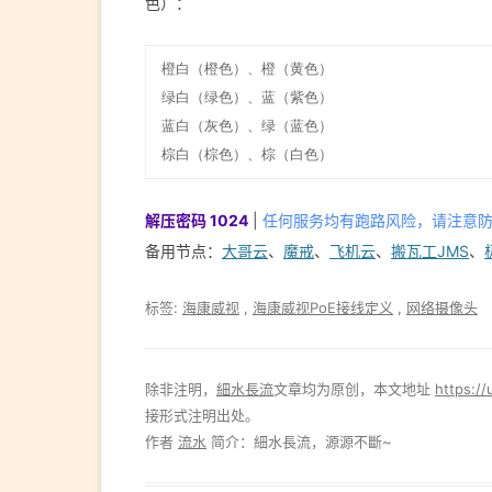
色）：
橙白（橙色）、橙（黄色）

绿白（绿色）、蓝（紫色）

蓝白（灰色）、绿（蓝色）

棕白（棕色）、棕（白色）
解压密码 1024
|
任何服务均有跑路风险，请注意
备用节点：
大哥云
、
魔戒
、
飞机云
、
搬瓦工JMS
、
标签:
海康威视
,
海康威视PoE接线定义
,
网络摄像头
除非注明，
細水長流
文章均为原创，本文地址
https://
接形式注明出处。
作者
流水
简介：細水長流，源源不斷~