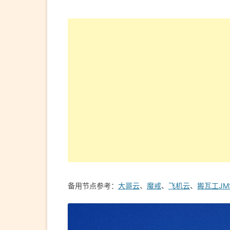
备用节点参考：
大哥云
、
魔戒
、
飞机云
、
搬瓦工JM