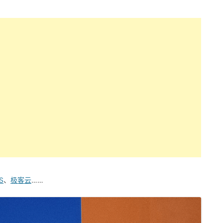
S
、
极客云
……