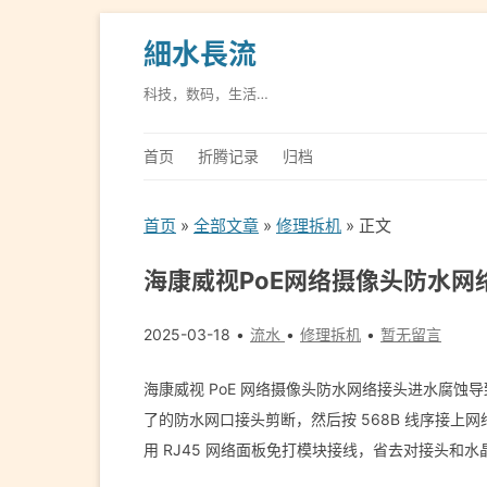
細水長流
科技，数码，生活…
首页
折腾记录
归档
首页
»
全部文章
»
修理拆机
» 正文
海康威视PoE网络摄像头防水网
2025-03-18
流水
修理拆机
暂无留言
海康威视 PoE 网络摄像头防水网络接头进水腐
了的防水网口接头剪断，然后按 568B 线序接
用 RJ45 网络面板免打模块接线，省去对接头和水