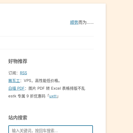
顺势
而为……
好物推荐
订阅：
RSS
搬瓦工
：VPS，高性能低价格。️
白描 PDF
：图片 PDF 转 Excel 表格排版不乱
estk 专属 9 折优惠码「
uxtt
」
站内搜索