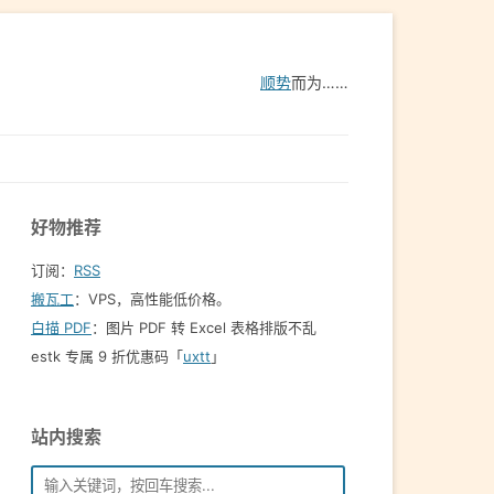
顺势
而为……
好物推荐
订阅：
RSS
搬瓦工
：VPS，高性能低价格。️
白描 PDF
：图片 PDF 转 Excel 表格排版不乱
estk 专属 9 折优惠码「
uxtt
」
站内搜索