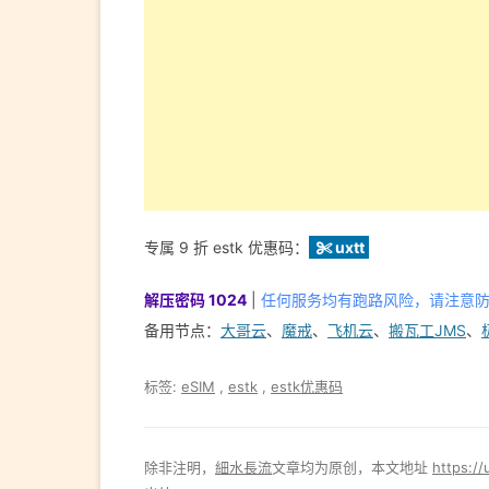
专属 9 折 estk 优惠码：
uxtt
解压密码 1024
|
任何服务均有跑路风险，请注意
备用节点：
大哥云
、
魔戒
、
飞机云
、
搬瓦工JMS
、
标签:
eSIM
,
estk
,
estk优惠码
除非注明，
細水長流
文章均为原创，本文地址
https:/