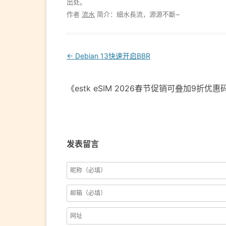
出处。
作者
流水
简介：細水長流，源源不斷~
Post
←
Debian 13快速开启BBR
navigation
《estk eSIM 2026春节促销可叠加9折优
发表留言