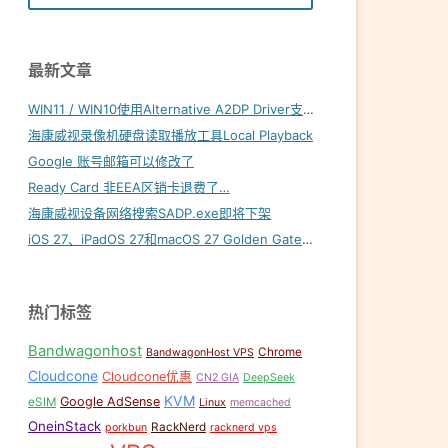
最新文章
WIN11 / WIN10使用Alternative A2DP Driver支持LDAC
海康威视录像机硬盘读取播放工具Local Playback
Google 账号邮箱可以修改了
Ready Card 非EEA区销卡退费了…
海康威视设备网络搜索SADP.exe即将下架
iOS 27、iPadOS 27和macOS 27 Golden Gate内置壁纸下载
热门标签
Bandwagonhost
Chrome
BandwagonHost VPS
Cloudcone
Cloudcone优惠
CN2 GIA
DeepSeek
KVM
Google AdSense
eSIM
Linux
memcached
OneinStack
RackNerd
porkbun
racknerd vps