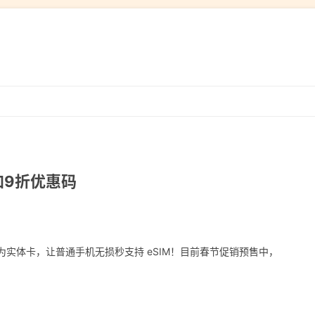
跳
转
到
内
容
叠加9折优惠码
转换为实体卡，让普通手机无损秒支持 eSIM！目前春节促销预售中，