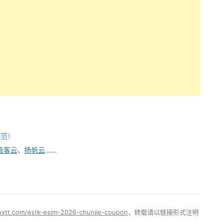
防范！
极客云
、
扬帆云
……
/uxtt.com/estk-esim-2026-chunjie-coupon
，转载请以链接形式注明