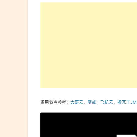
备用节点参考：
大哥云
、
魔戒
、
飞机云
、
搬瓦工JM