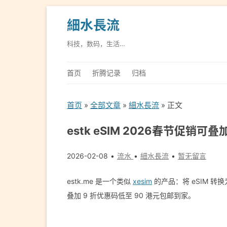
細水長流
科技，数码，生活…
首页
折腾记录
归档
首页
»
全部文章
»
細水長流
» 正文
estk eSIM 2026春节促销可
2026-02-08
流水
細水長流
暂无留言
estk.me 是一个类似
xesim
的产品：将 eSIM 
叠加 9 折优惠码低至 90 港元包邮到家。