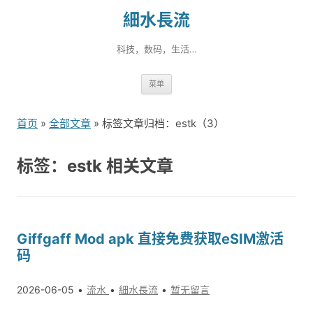
細水長流
科技，数码，生活…
跳
菜单
转
到
首页
»
全部文章
» 标签文章归档：estk（3）
内
容
标签：estk 相关文章
Giffgaff Mod apk 直接免费获取eSIM激活
码
2026-06-05
流水
細水長流
暂无留言