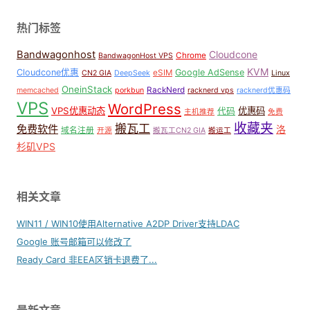
热门标签
Bandwagonhost
Cloudcone
Chrome
BandwagonHost VPS
KVM
Cloudcone优惠
Google AdSense
eSIM
CN2 GIA
DeepSeek
Linux
OneinStack
RackNerd
memcached
porkbun
racknerd vps
racknerd优惠码
VPS
WordPress
VPS优惠动态
优惠码
代码
主机推荐
免费
收藏夹
搬瓦工
免费软件
洛
域名注册
开源
搬瓦工CN2 GIA
搬运工
杉矶VPS
相关文章
WIN11 / WIN10使用Alternative A2DP Driver支持LDAC
Google 账号邮箱可以修改了
Ready Card 非EEA区销卡退费了...