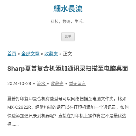
細水長流
科技，数码，生活…
跳
菜单
转
到
首页
»
全部文章
»
收藏夹
» 正文
内
容
Sharp夏普复合机添加通讯录扫描至电脑桌面
2024-10-28
流水
收藏夹
暂无留言
夏普打印复印复合机有些型号可以网络扫描至电脑文件夹，比如
MX-C2622R，经常扫描的话可以在打印机添加一个通讯录，如何
快速添加通讯录到机器呢？直接在打印机上操作肯定不是最优选
择……