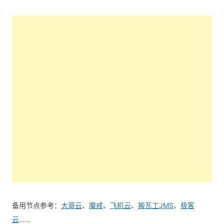
备用节点参考：
大哥云
、
魔戒
、
飞机云
、
搬瓦工JMS
、
极客
云
……