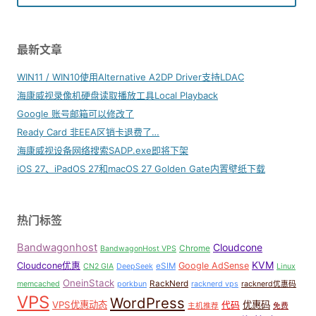
最新文章
WIN11 / WIN10使用Alternative A2DP Driver支持LDAC
海康威视录像机硬盘读取播放工具Local Playback
Google 账号邮箱可以修改了
Ready Card 非EEA区销卡退费了…
海康威视设备网络搜索SADP.exe即将下架
iOS 27、iPadOS 27和macOS 27 Golden Gate内置壁纸下载
热门标签
Bandwagonhost
Cloudcone
Chrome
BandwagonHost VPS
KVM
Cloudcone优惠
Google AdSense
eSIM
CN2 GIA
DeepSeek
Linux
OneinStack
RackNerd
memcached
porkbun
racknerd vps
racknerd优惠码
VPS
WordPress
VPS优惠动态
优惠码
代码
主机推荐
免费