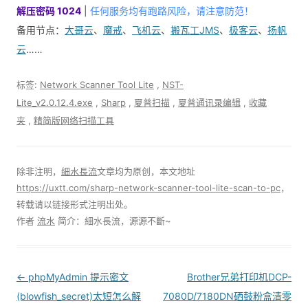
解压密码 1024
|
任何服务均有跑路风险，请注意防范！
备用节点：
大哥云
、
魔戒
、
飞机云
、
搬瓦工JMS
、
极客云
、
扬帆
云
……
标签:
Network Scanner Tool Lite
,
NST-
Lite_v2.0.12.4.exe
,
Sharp
,
夏普扫描
,
夏普通讯录编辑
,
收藏
夹
,
精简版网络扫描工具
除非注明，
細水長流
文章均为原创，本文地址
https://uxtt.com/sharp-network-scanner-tool-lite-scan-to-pc
，
转载请以链接形式注明出处。
作者
流水
简介：細水長流，源源不斷~
Post
←
phpMyAdmin 提示密文
Brother兄弟打印机DCP-
navigation
(blowfish_secret)太短怎么解
7080D/7180DN硒鼓粉盒清零