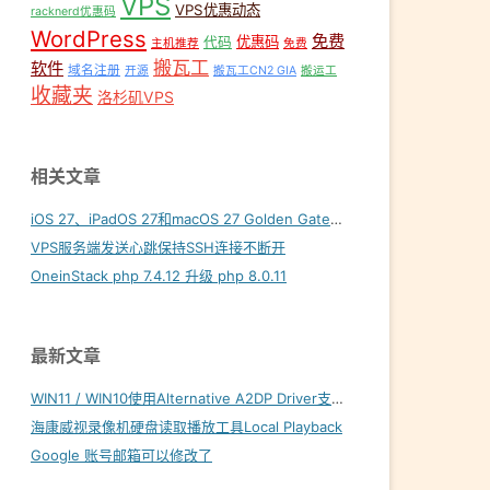
VPS
VPS优惠动态
racknerd优惠码
WordPress
免费
优惠码
代码
主机推荐
免费
搬瓦工
软件
域名注册
开源
搬瓦工CN2 GIA
搬运工
收藏夹
洛杉矶VPS
相关文章
iOS 27、iPadOS 27和macOS 27 Golden Gate内置壁纸下载
VPS服务端发送心跳保持SSH连接不断开
OneinStack php 7.4.12 升级 php 8.0.11
最新文章
WIN11 / WIN10使用Alternative A2DP Driver支持LDAC
海康威视录像机硬盘读取播放工具Local Playback
Google 账号邮箱可以修改了