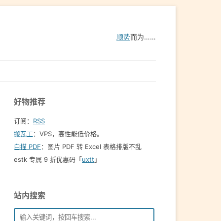
顺势
而为……
好物推荐
订阅：
RSS
搬瓦工
：VPS，高性能低价格。️
白描 PDF
：图片 PDF 转 Excel 表格排版不乱
estk 专属 9 折优惠码「
uxtt
」
站内搜索