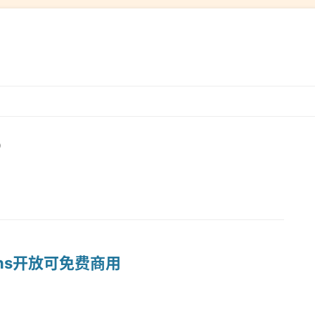
跳
转
到
）
内
容
ans开放可免费商用