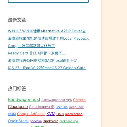
最新文章
WIN11 / WIN10使用Alternative A2DP Driver支持LDAC
海康威视录像机硬盘读取播放工具Local Playback
Google 账号邮箱可以修改了
Ready Card 非EEA区销卡退费了…
海康威视设备网络搜索SADP.exe即将下架
iOS 27、iPadOS 27和macOS 27 Golden Gate内置壁纸下载
热门标签
Bandwagonhost
Chrome
BandwagonHost VPS
Cloudcone
Cloudcone优惠
CN2 GIA
DeepSeek
KVM
Google AdSense
eSIM
Linux
memcached
OneinStack
RackNerd
porkbun
racknerd vps