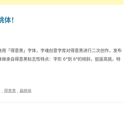
桃体！
且免费商用「得意黑」字体，字魂创意字库对得意黑进行二次创作，发布
承自得意黑标志性特点：字形 6°到 8°的倾斜，挺拔高挑，特
体
,
得意黑
,
扁桃体