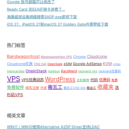
Google 账号邮箱可以修改了
Ready Card 非EEA区销卡退费了…
海康威视设备网络搜索SADP.exe即将下架
iOS 27、iPadOS 27和macOS 27 Golden Gate内置壁纸下载
热门标签
Bandwagonhost
Cloudcone
Chrome
BandwagonHost VPS
KVM
Cloudcone优惠
Google AdSense
eSIM
CN2 GIA
DeepSeek
Linux
OneinStack
RackNerd
memcached
porkbun
racknerd vps
racknerd优惠码
VPS
WordPress
VPS优惠动态
优惠码
代码
主机推荐
免费
收藏夹
搬瓦工
免费软件
洛
域名注册
开源
搬瓦工CN2 GIA
搬运工
杉矶VPS
相关文章
WIN11 / WIN10使用Alternative A2DP Driver支持LDAC