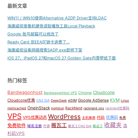
最新文章
WIN11 / WIN10使用Alternative A2DP Driver支持LDAC
海康威视录像机硬盘读取播放工具Local Playback
Google 账号邮箱可以修改了
Ready Card 非EEA区销卡退费了…
海康威视设备网络搜索SADP.exe即将下架
iOS 27、iPadOS 27和macOS 27 Golden Gate内置壁纸下载
热门标签
Bandwagonhost
Cloudcone
Chrome
BandwagonHost VPS
KVM
Cloudcone优惠
Google AdSense
eSIM
CN2 GIA
DeepSeek
Linux
OneinStack
RackNerd
memcached
porkbun
racknerd vps
racknerd优惠码
VPS
WordPress
VPS优惠动态
优惠码
代码
主机推荐
免费
收藏夹
搬瓦工
免费软件
洛
域名注册
开源
搬瓦工CN2 GIA
搬运工
杉矶VPS