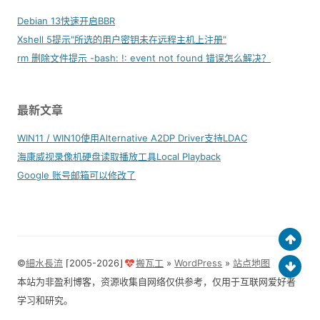
Debian 13快速开启BBR
Xshell 5提示"所选的用户密钥未在远程主机上注册"
rm 删除文件提示 -bash: !: event not found 错误怎么解决？
最新文章
WIN11 / WIN10使用Alternative A2DP Driver支持LDAC
海康威视录像机硬盘读取播放工具Local Playback
Google 账号邮箱可以修改了
©
細水長流
⌈2005-2026⌋
搬瓦工
»
WordPress
»
站点地图
本站为非盈利博客，资源收集自网络仅供参考，仅用于互联网爱好者
学习和研究。