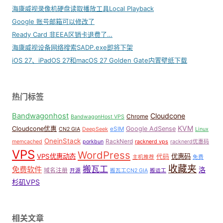
海康威视录像机硬盘读取播放工具Local Playback
Google 账号邮箱可以修改了
Ready Card 非EEA区销卡退费了…
海康威视设备网络搜索SADP.exe即将下架
iOS 27、iPadOS 27和macOS 27 Golden Gate内置壁纸下载
热门标签
Bandwagonhost
Cloudcone
Chrome
BandwagonHost VPS
KVM
Cloudcone优惠
Google AdSense
eSIM
CN2 GIA
DeepSeek
Linux
OneinStack
RackNerd
memcached
porkbun
racknerd vps
racknerd优惠码
VPS
WordPress
VPS优惠动态
优惠码
代码
主机推荐
免费
收藏夹
搬瓦工
免费软件
洛
域名注册
开源
搬瓦工CN2 GIA
搬运工
杉矶VPS
相关文章