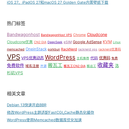
iOS 27、iPadOS 27和macOS 27 Golden Gate内置壁纸下载
热门标签
Bandwagonhost
Cloudcone
Chrome
BandwagonHost VPS
KVM
Cloudcone优惠
Google AdSense
eSIM
CN2 GIA
DeepSeek
Linux
OneinStack
RackNerd
memcached
porkbun
racknerd vps
racknerd优惠码
VPS
WordPress
VPS优惠动态
优惠码
代码
主机推荐
免费
收藏夹
搬瓦工
免费软件
洛
域名注册
开源
搬瓦工CN2 GIA
搬运工
杉矶VPS
相关文章
Debian 13快速开启BBR
修改WordPress主题适配FastCGI_Cache静态化缓存
WordPress使用Memcached数据库优化加速