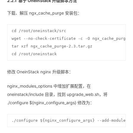
基于 OneinStack 升级脚本方法
下载、解压 ngx_cache_purge 安装包：
cd /root/oneinstack/src

wget --no-check-certificate -c -O ngx_cache_purge-2
tar xzf ngx_cache_purge-2.3.tar.gz

cd /root/oneinstack
修改 OneinStack nginx 升级脚本：
nginx_modules_options 中增加扩展配置，在
oneinstack/include 目录，找到 upgrade_web.sh，将
./configure ${nginx_configure_args} 修改为：
./configure ${nginx_configure_args} --add-module=..