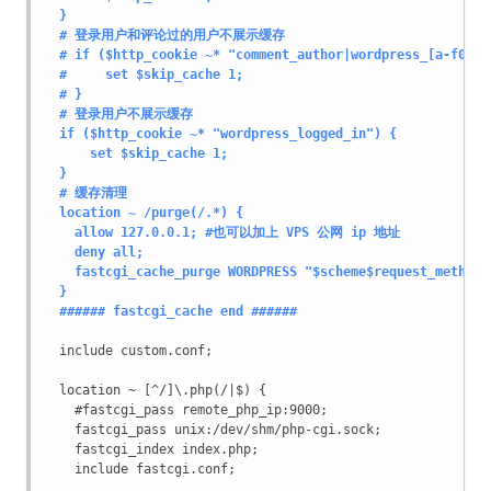
  }
  # 登录用户和评论过的用户不展示缓存
  # if ($http_cookie ~* "comment_author|wordpress_[a-f0-9]
  #     set $skip_cache 1;
  # }
  # 登录用户不展示缓存
  if ($http_cookie ~* "wordpress_logged_in") {
      set $skip_cache 1;
  }
  # 缓存清理
  location ~ /purge(/.*) {
    allow 127.0.0.1; #也可以加上 VPS 公网 ip 地址
    deny all;
    fastcgi_cache_purge WORDPRESS "$scheme$request_method$
  }
  ###### fastcgi_cache end ######
  include custom.conf;
  location ~ [^/]\.php(/|$) {
    #fastcgi_pass remote_php_ip:9000;
    fastcgi_pass unix:/dev/shm/php-cgi.sock;
    fastcgi_index index.php;
    include fastcgi.conf;