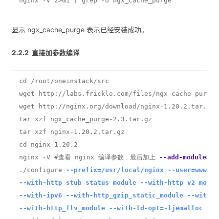
nginx -V 2>&1 | grep -o ngx_cache_purge
显示 ngx_cache_purge 表示已经安装成功。
直接加参数编译
cd /root/oneinstack/src

wget http://labs.frickle.com/files/ngx_cache_purge-
wget http://nginx.org/download/nginx-1.20.2.tar.gz

tar xzf ngx_cache_purge-2.3.tar.gz

tar xzf nginx-1.20.2.tar.gz

cd nginx-1.20.2

nginx -V #查看 nginx 编译参数，最后加上 
--add-module=..
./configure 
--prefix=/usr/local/nginx --user=www --
--with-http_stub_status_module --with-http_v2_modul
--with-ipv6 --with-http_gzip_static_module --with-h
--with-http_flv_module --with-ld-opt=-ljemalloc \
 