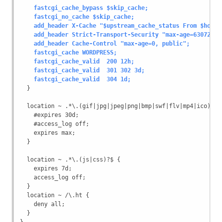
fastcgi_cache_bypass $skip_cache;
    fastcgi_no_cache $skip_cache;
    add_header X-Cache "$upstream_cache_status From $host"
    add_header Strict-Transport-Security "max-age=63072000
    add_header Cache-Control "max-age=0, public";
    fastcgi_cache WORDPRESS;
    fastcgi_cache_valid  200 12h;
    fastcgi_cache_valid  301 302 3d;
    fastcgi_cache_valid  304 1d;
  }
  location ~ .*\.(gif|jpg|jpeg|png|bmp|swf|flv|mp4|ico)$ {
    #expires 30d;
    #access_log off;
    expires max;
  }
  location ~ .*\.(js|css)?$ {
    expires 7d;
    access_log off;
  }
  location ~ /\.ht {
    deny all;
  }