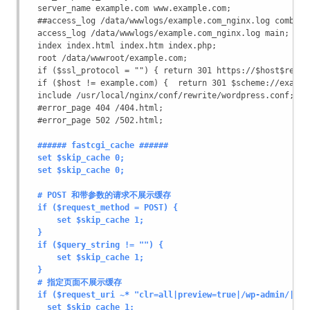
  server_name example.com www.example.com;
  ##access_log /data/wwwlogs/example.com_nginx.log combine
  access_log /data/wwwlogs/example.com_nginx.log main;
  index index.html index.htm index.php;
  root /data/wwwroot/example.com;
  if ($ssl_protocol = "") { return 301 https://$host$reque
  if ($host != example.com) {  return 301 $scheme://exampl
  include /usr/local/nginx/conf/rewrite/wordpress.conf;
  #error_page 404 /404.html;
  #error_page 502 /502.html;
###### fastcgi_cache ######
  set $skip_cache 0;
  set $skip_cache 0;
  # POST 和带参数的请求不展示缓存
  if ($request_method = POST) {
      set $skip_cache 1;
  }
  if ($query_string != "") {
      set $skip_cache 1;
  }
  # 指定页面不展示缓存
  if ($request_uri ~* "clr=all|preview=true|/wp-admin/|/go
    set $skip_cache 1;