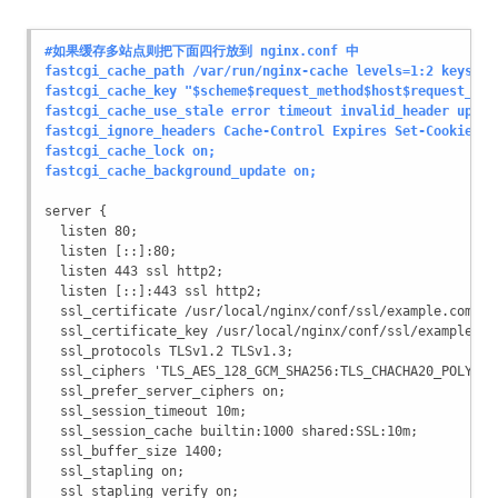
#如果缓存多站点则把下面四行放到 nginx.conf 中 
fastcgi_cache_path /var/run/nginx-cache levels=1:2 keys_zo
fastcgi_cache_key "$scheme$request_method$host$request_uri
fastcgi_cache_use_stale error timeout invalid_header updat
fastcgi_ignore_headers Cache-Control Expires Set-Cookie;
fastcgi_cache_lock on;
fastcgi_cache_background_update on;
server {
  listen 80;
  listen [::]:80;
  listen 443 ssl http2;
  listen [::]:443 ssl http2;
  ssl_certificate /usr/local/nginx/conf/ssl/example.com.cr
  ssl_certificate_key /usr/local/nginx/conf/ssl/example.co
  ssl_protocols TLSv1.2 TLSv1.3;
  ssl_ciphers 'TLS_AES_128_GCM_SHA256:TLS_CHACHA20_POLY130
  ssl_prefer_server_ciphers on;
  ssl_session_timeout 10m;
  ssl_session_cache builtin:1000 shared:SSL:10m;
  ssl_buffer_size 1400;
  ssl_stapling on;
  ssl_stapling_verify on;