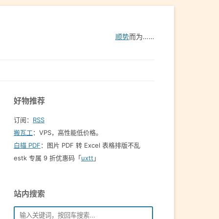
顺势
而为……
好物推荐
订阅：
RSS
搬瓦工
：VPS，高性能低价格。️
白描 PDF
：图片 PDF 转 Excel 表格排版不乱
estk 专属 9 折优惠码「
uxtt
」
站内搜索