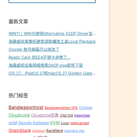
最新文章
WIN11 / WIN10使用Alternative A2DP Driver支持LDAC
海康威视录像机硬盘读取播放工具Local Playback
Google 账号邮箱可以修改了
Ready Card 非EEA区销卡退费了…
海康威视设备网络搜索SADP.exe即将下架
iOS 27、iPadOS 27和macOS 27 Golden Gate内置壁纸下载
热门标签
Bandwagonhost
Chrome
BandwagonHost VPS
Cloudcone
Cloudcone优惠
CN2 GIA
DeepSeek
KVM
Google AdSense
eSIM
Linux
memcached
OneinStack
RackNerd
porkbun
racknerd vps