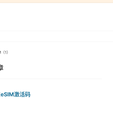
跳
转
到
IM（1）
内
容
章
获取eSIM激活码