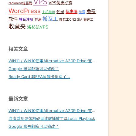
VPS
VPS优惠动态
racknerd优惠码
WordPress
免费
优惠码
代码
主机推荐
免费
搬瓦工
软件
域名注册
开源
搬瓦工CN2 GIA
搬运工
收藏夹
洛杉矶VPS
相关文章
WIN11 / WIN10使用Alternative A2DP Driver支持LDAC
Google 账号邮箱可以修改了
Ready Card 非EEA区销卡退费了...
最新文章
WIN11 / WIN10使用Alternative A2DP Driver支持LDAC
海康威视录像机硬盘读取播放工具Local Playback
Google 账号邮箱可以修改了