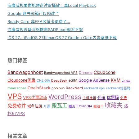
海康威视录像机硬盘读取播放工具Local Playback
Google 账号邮箱可以修改了
Ready Card 非EEA区销卡退费了…
海康威视设备网络搜索SADP.exe即将下架
iOS 27、iPadOS 27和macOS 27 Golden Gate内置壁纸下载
热门标签
Bandwagonhost
Cloudcone
Chrome
BandwagonHost VPS
KVM
Cloudcone优惠
Google AdSense
eSIM
CN2 GIA
DeepSeek
Linux
OneinStack
RackNerd
memcached
porkbun
racknerd vps
racknerd优惠码
VPS
WordPress
VPS优惠动态
优惠码
代码
主机推荐
免费
收藏夹
搬瓦工
免费软件
洛
域名注册
开源
搬瓦工CN2 GIA
搬运工
杉矶VPS
相关文章