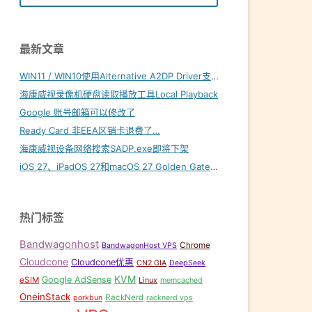
最新文章
WIN11 / WIN10使用Alternative A2DP Driver支持LDAC
海康威视录像机硬盘读取播放工具Local Playback
Google 账号邮箱可以修改了
Ready Card 非EEA区销卡退费了…
海康威视设备网络搜索SADP.exe即将下架
iOS 27、iPadOS 27和macOS 27 Golden Gate内置壁纸下载
热门标签
Bandwagonhost
Chrome
BandwagonHost VPS
Cloudcone
Cloudcone优惠
CN2 GIA
DeepSeek
KVM
Google AdSense
eSIM
Linux
memcached
OneinStack
RackNerd
porkbun
racknerd vps