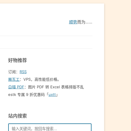
顺势
而为……
好物推荐
订阅：
RSS
搬瓦工
：VPS，高性能低价格。️
白描 PDF
：图片 PDF 转 Excel 表格排版不乱
estk 专属 9 折优惠码「
uxtt
」
站内搜索